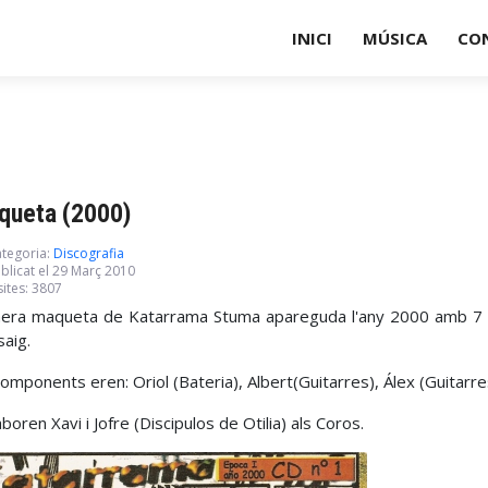
INICI
MÚSICA
CO
queta (2000)
tegoria:
Discografia
blicat el 29 Març 2010
sites: 3807
era maqueta de Katarrama Stuma apareguda l'any 2000 amb 7 te
saig.
components eren: Oriol (Bateria), Albert(Guitarres), Álex (Guitarre
laboren Xavi i Jofre (Discipulos de Otilia) als Coros.