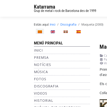
Katarrama
Grup de metal i rock de Barcelona des de 1999
Estàs aquí:
Inici
Discografia
Maqueta (2000)
Seleccioni el seu idioma
MENÚ PRINCIPAL
Ma
INICI
Ca
PREMSA
Pu
Vi
NOTÍCIES
Prim
MÚSICA
d'as
FOTOS
Els 
DISCOGRAFIA
Col·
VIDEOS
HISTORIAL