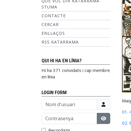
QUÈ VOL DIR KATARRAMA
STUMA
CONTACTE
CERCAR
ENLLAÇOS
RSS KATARRAMA
QUI HI HA EN LÍNIA?
Hi ha 371 convidats i cap membre
en línia
LOGIN FORM
Maqu
Nom d'usuari
01. 
Contrasenya
02. 
Mostrar con
Recorda'm