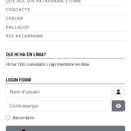
QUÈ VOL DIR KATARRAMA STUMA
CONTACTE
CERCAR
ENLLAÇOS
RSS KATARRAMA
QUI HI HA EN LÍNIA?
Hi ha 160 convidats i cap membre en línia
LOGIN FORM
Nom d'usuari
Contrasenya
Mostr
Recorda'm