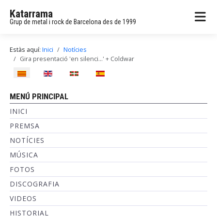
Katarrama
Grup de metal i rock de Barcelona des de 1999
Estàs aquí:
Inici
Notícies
Gira presentació 'en silenci...' + Coldwar
Seleccioni el seu idioma
MENÚ PRINCIPAL
INICI
PREMSA
NOTÍCIES
MÚSICA
FOTOS
DISCOGRAFIA
VIDEOS
HISTORIAL