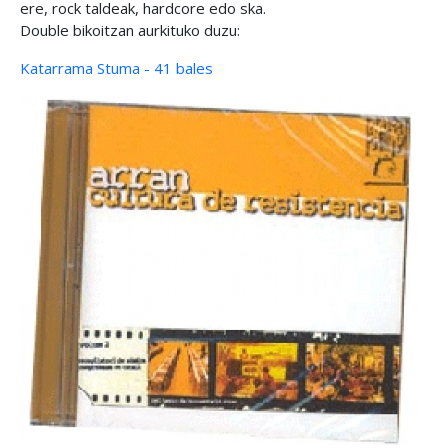
ere, rock taldeak, hardcore edo ska.
Double bikoitzan aurkituko duzu:
Katarrama Stuma - 41 bales