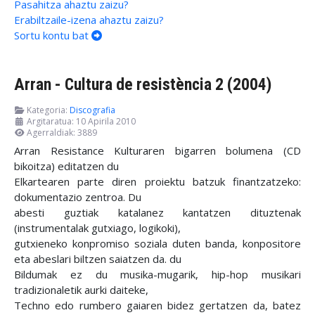
Pasahitza ahaztu zaizu?
Erabiltzaile-izena ahaztu zaizu?
Sortu kontu bat
Arran - Cultura de resistència 2 (2004)
Kategoria:
Discografia
Argitaratua: 10 Apirila 2010
Agerraldiak: 3889
Arran Resistance Kulturaren bigarren bolumena (CD
bikoitza) editatzen du
Elkartearen parte diren proiektu batzuk finantzatzeko:
dokumentazio zentroa. Du
abesti guztiak katalanez kantatzen dituztenak
(instrumentalak gutxiago, logikoki),
gutxieneko konpromiso soziala duten banda, konpositore
eta abeslari biltzen saiatzen da. du
Bildumak ez du musika-mugarik, hip-hop musikari
tradizionaletik aurki daiteke,
Techno edo rumbero gaiaren bidez gertatzen da, batez