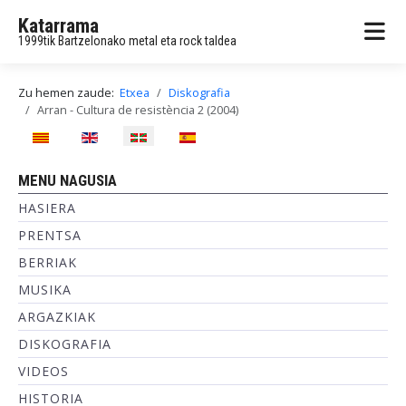
Katarrama
1999tik Bartzelonako metal eta rock taldea
Zu hemen zaude:
Etxea
Diskografia
Arran - Cultura de resistència 2 (2004)
Hautatu hizkuntza
MENU NAGUSIA
HASIERA
PRENTSA
BERRIAK
MUSIKA
ARGAZKIAK
DISKOGRAFIA
VIDEOS
HISTORIA