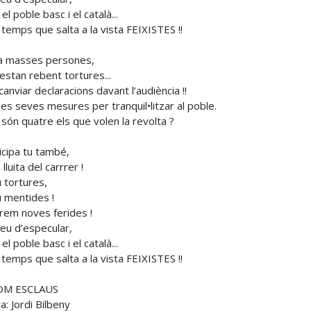
el poble basc i el català...
a temps que salta a la vista FEIXISTES !!
a masses persones,
estan rebent tortures...
canviar declaracions davant l’audiència !!
les seves mesures per tranquil•litzar al poble.
són quatre els que volen la revolta ?
icipa tu també,
 lluita del carrrer !
 tortures,
 mentides !
rem noves ferides !
eu d’especular,
el poble basc i el català...
a temps que salta a la vista FEIXISTES !!
SOM ESCLAUS
ra: Jordi Bilbeny