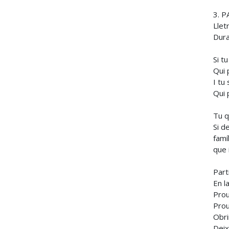
3. P
Llet
Dura
Si tu
Qui 
I tu 
Qui 
Tu q
Si d
famíl
que 
Part
En la
Prou
Prou
Obri
Deix