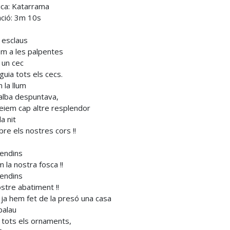
ca: Katarrama
ció: 3m 10s
esclaus
em a les palpentes
 un cec
guia tots els cecs.
 la llum
’alba despuntava,
eiem cap altre resplendor
a nit
bre els nostres cors !!
endins
 la nostra fosca !!
endins
ostre abatiment !!
ja hem fet de la presó una casa
 palau
tots els ornaments,