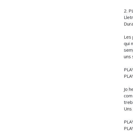
2. 
Llet
Dura
Les 
qui 
semp
uns 
PLAY
PLAY
Jo h
com 
treb
Uns 
PLAY
PLAY