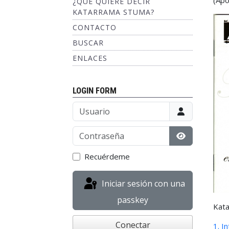
(Apo
¿QUÉ QUIERE DECIR
KATARRAMA STUMA?
CONTACTO
BUSCAR
ENLACES
LOGIN FORM
Usuario
Contraseña
Mostrar con
Recuérdeme
Iniciar sesión con una
passkey
Kata
Conectar
1. I