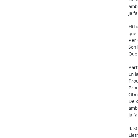
amb 
Ja f
Hi h
que 
Per 
Son 
Que 
Part
En la
Prou
Prou
Obri
Deix
amb 
Ja f
4. 
Llet