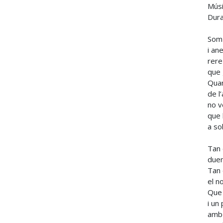
Músi
Dura
Som 
i an
rere
que 
Quan
de l
no v
que l
a so
Tan 
duem
Tan 
el n
Que 
i un
amb 