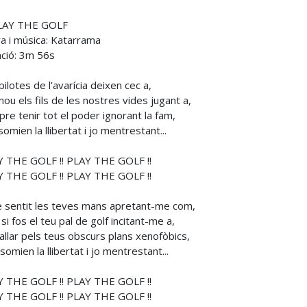
PLAY THE GOLF
ra i música: Katarrama
ció: 3m 56s
pilotes de l’avarícia deixen cec a,
mou els fils de les nostres vides jugant a,
re tenir tot el poder ignorant la fam,
somien la llibertat i jo mentrestant...
 THE GOLF !! PLAY THE GOLF !!
 THE GOLF !! PLAY THE GOLF !!
e sentit les teves mans apretant-me com,
si fos el teu pal de golf incitant-me a,
allar pels teus obscurs plans xenofòbics,
somien la llibertat i jo mentrestant...
 THE GOLF !! PLAY THE GOLF !!
 THE GOLF !! PLAY THE GOLF !!