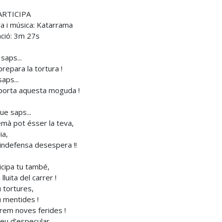
ARTICIPA
ra i música: Katarrama
ció: 3m 27s
 saps...
prepara la tortura !
saps...
porta aquesta moguda !
ue saps...
emà pot ésser la teva,
ia,
indefensa desespera !!
icipa tu també,
 lluita del carrer !
 tortures,
 mentides !
rem noves ferides !
eu d’especular,