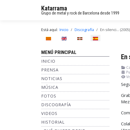
Katarrama
Grupo de metal y rock de Barcelona desde 1999
Está aquí:
Inicio
Discografía
En silenci... (2005)
Seleccione su idioma
MENÚ PRINCIPAL
En 
INICIO
Ca
PRENSA
Pu
Vi
NOTICIAS
Segu
MÚSICA
Grab
FOTOS
Mezc
DISCOGRAFÍA
Comp
VIDEOS
HISTORIAL
Cola