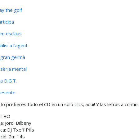
lay the golf
articipa
om esclaus
àlisi a l'agent
l gran germà
isèria mental
la D.G.T.
resente
i lo prefieres todo el CD en un solo click, aquí! Y las letras a contin
INTRO
ra: Jordi Bilbeny
ca: DJ Txeff Pills
ció: 2m 14s