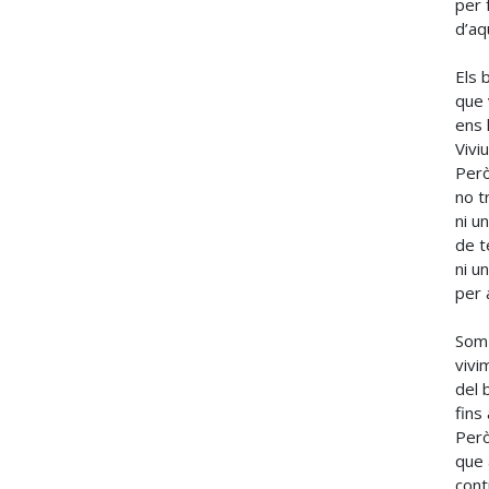
per 
d’aq
Els 
que 
ens 
Viviu
Però
no t
ni u
de t
ni u
per 
Som 
vivi
del 
fins
Però
que 
cont