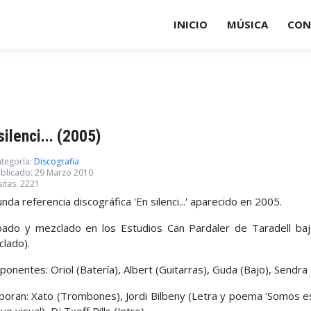
INICIO
MÚSICA
CON
silenci... (2005)
tegoría:
Discografia
blicado: 29 Marzo 2010
sitas: 2221
nda referencia discográfica 'En silenci...' aparecido en 2005.
ado y mezclado en los Estudios Can Pardaler de Taradell ba
lado).
onentes: Oriol (Batería), Albert (Guitarras), Guda (Bajo), Sendra
boran: Xato (Trombones), Jordi Bilbeny (Letra y poema 'Somos esc