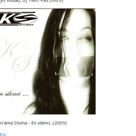
yo visual), Dj Txeff Pills (Intro)
traseña
rrama Stuma - En silenci...(2005)
ntro