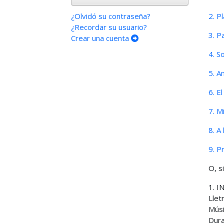
¿Olvidó su contraseña?
2. P
¿Recordar su usuario?
3. P
Crear una cuenta
4. S
5. An
6. E
7. M
8. A 
9. P
O, s
1. 
Llet
Músi
Dura