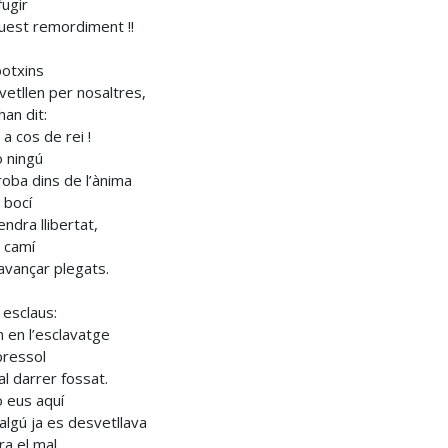
fugir
uest remordiment !!
botxins
vetllen per nosaltres,
han dit:
 a cos de rei !
 ningú
roba dins de l’ànima
n bocí
endra llibertat,
n camí
avançar plegats.
esclaus:
m en l’esclavatge
bressol
 al darrer fossat.
 eus aquí
algú ja es desvetllava
ra el mal