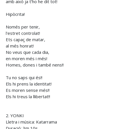
amb això ja t’ho he dit tot!
Hipòcrita!
Només per tenir,
l'estret controlat!
Ets capaç de matar,
al més honrat!
No veus que cada dia,
en moren més i més!
Homes, dones i també nens!!
Tu no saps qui és!!
Els hi prens la identitat!
Es moren sense més!!
Els hi treus la llibertat!!
2. YONKI
Lletra i música: Katarrama
Duració: 3m 10s