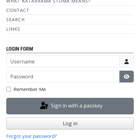
WHAT KATARRAMA STUMA MEANS?
CONTACT
SEARCH
LINKS
LOGIN FORM
Username
Password
Show
Remember Me
Sign in with a passkey
Log in
Forgot your password?