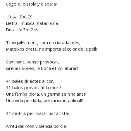
Coge tu pistola y dispara!!
10. 41 BALES
Lletra i música: Katarrama
Duració: 3m 24s
Tranquil•lament, com un ciutadà més,
Mateixos drets, no importa el color de la pell!
Caminant, sense provocar,
sirenes sonen, la bofía et vol aturar!!
41 bales directes al cor,
41 bales provocant la mort!
Una família plora, un germà se n’ha anat!
Una vida perduda, pel racisme policial!!
41 motius per matar un racista!!
Arreu del món violència policial!