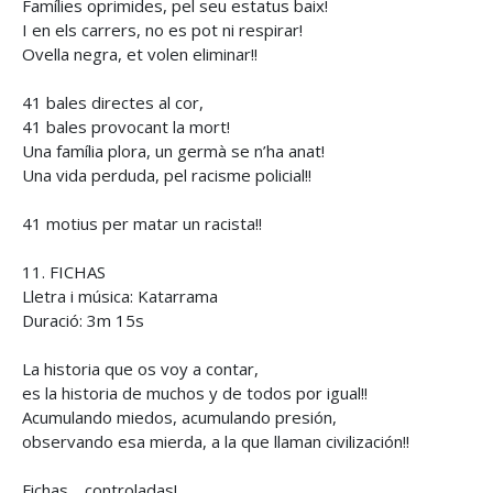
Famílies oprimides, pel seu estatus baix!
I en els carrers, no es pot ni respirar!
Ovella negra, et volen eliminar!!
41 bales directes al cor,
41 bales provocant la mort!
Una família plora, un germà se n’ha anat!
Una vida perduda, pel racisme policial!!
41 motius per matar un racista!!
11. FICHAS
Lletra i música: Katarrama
Duració: 3m 15s
La historia que os voy a contar,
es la historia de muchos y de todos por igual!!
Acumulando miedos, acumulando presión,
observando esa mierda, a la que llaman civilización!!
Fichas… controladas!