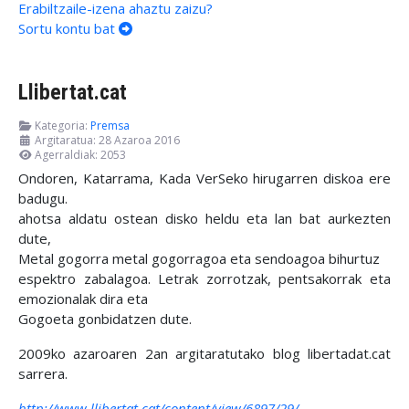
Erabiltzaile-izena ahaztu zaizu?
Sortu kontu bat
Llibertat.cat
Kategoria:
Premsa
Argitaratua: 28 Azaroa 2016
Agerraldiak: 2053
Ondoren, Katarrama, Kada VerSeko hirugarren diskoa ere
badugu.
ahotsa aldatu ostean disko heldu eta lan bat aurkezten
dute,
Metal gogorra metal gogorragoa eta sendoagoa bihurtuz
espektro zabalagoa. Letrak zorrotzak, pentsakorrak eta
emozionalak dira eta
Gogoeta gonbidatzen dute.
2009ko azaroaren 2an argitaratutako blog libertadat.cat
sarrera.
http://www.llibertat.cat/content/view/6897/29/