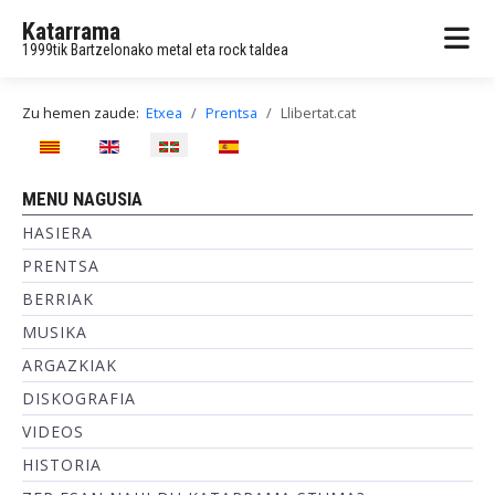
Katarrama
1999tik Bartzelonako metal eta rock taldea
Zu hemen zaude:
Etxea
Prentsa
Llibertat.cat
Hautatu hizkuntza
MENU NAGUSIA
HASIERA
PRENTSA
BERRIAK
MUSIKA
ARGAZKIAK
DISKOGRAFIA
VIDEOS
HISTORIA