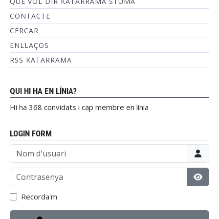
QUÈ VOL DIR KATARRAMA STUMA
CONTACTE
CERCAR
ENLLAÇOS
RSS KATARRAMA
QUI HI HA EN LÍNIA?
Hi ha 368 convidats i cap membre en línia
LOGIN FORM
Nom d'usuari
Contrasenya
Mostr
Recorda'm