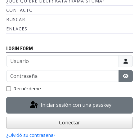
¿QUÉ QUIERE DECIR KATARRAMA STUMA?
CONTACTO
BUSCAR
ENLACES
LOGIN FORM
Usuario
Contraseña
Mostr
Recuérdeme
Iniciar sesión con una passkey
Conectar
¿Olvidó su contraseña?