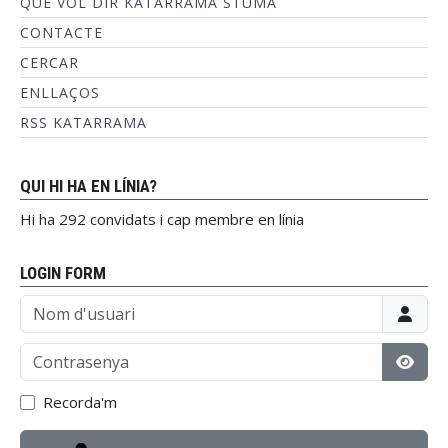
QUÈ VOL DIR KATARRAMA STUMA
CONTACTE
CERCAR
ENLLAÇOS
RSS KATARRAMA
QUI HI HA EN LÍNIA?
Hi ha 292 convidats i cap membre en línia
LOGIN FORM
Nom d'usuari
Contrasenya
Mostr
Recorda'm