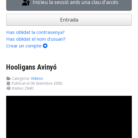
Inicieu la sessió amb una clau d'accés
Entrada
Has oblidat la contrasenya?
Has oblidat el nom d'usuari?
Crear un compte
Hooligans Avinyó
Categoria:
Videos
Publicat el 06 Setembre 2006
Visites: 2940