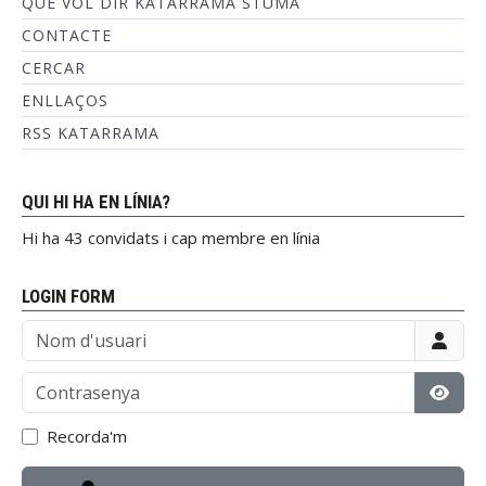
QUÈ VOL DIR KATARRAMA STUMA
CONTACTE
CERCAR
ENLLAÇOS
RSS KATARRAMA
QUI HI HA EN LÍNIA?
Hi ha 43 convidats i cap membre en línia
LOGIN FORM
Nom d'usuari
Contrasenya
Mostr
Recorda'm