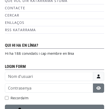
QUÈ VOL DIR KATARRAMA STUMA
CONTACTE
CERCAR
ENLLAÇOS
RSS KATARRAMA
QUI HI HA EN LÍNIA?
Hi ha 188 convidats i cap membre en línia
LOGIN FORM
Nom d'usuari
Contrasenya
Mostr
Recorda'm