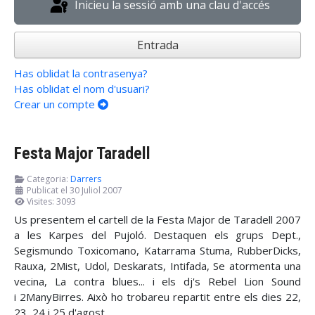
Inicieu la sessió amb una clau d'accés
Entrada
Has oblidat la contrasenya?
Has oblidat el nom d'usuari?
Crear un compte
Festa Major Taradell
Categoria:
Darrers
Publicat el 30 Juliol 2007
Visites: 3093
Us presentem el cartell de la Festa Major de Taradell 2007
a les Karpes del Pujoló. Destaquen els grups Dept.,
Segismundo Toxicomano, Katarrama Stuma, RubberDicks,
Rauxa, 2Mist, Udol, Deskarats, Intifada, Se atormenta una
vecina, La contra blues... i els dj's Rebel Lion Sound
i 2ManyBirres. Això ho trobareu repartit entre els dies 22,
23, 24 i 25 d'agost.