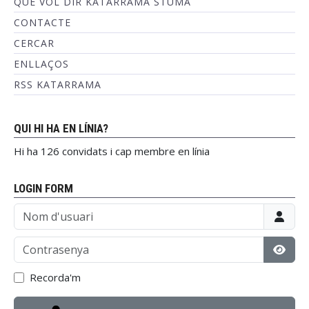
QUÈ VOL DIR KATARRAMA STUMA
CONTACTE
CERCAR
ENLLAÇOS
RSS KATARRAMA
QUI HI HA EN LÍNIA?
Hi ha 126 convidats i cap membre en línia
LOGIN FORM
Nom d'usuari
Contrasenya
Mostr
Recorda'm