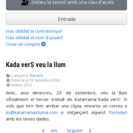
Inicieu la sessió amb una clau d'accés
Entrada
Has oblidat la contrasenya?
Has oblidat el nom d'usuari?
Crear un compte
Kada verS veu la llum
Categoria:
Darrers
Publicat el 23 Setembre 2009
Visites: 2515
Amic, avui dimecres, 23 de setembre, veu la llum
oficialment el tercer treball de
Katarrama:'Kada verS'
. Si
vols que te'n fem arribar una còpia, envia'ns un correu a
ks@katarramastuma.com
o mitjançant aquest
formulari
amb les teves dades.
Article anterior: Biografia actualitzada
Article següent: Kada verS s'està re
Ant
Següent