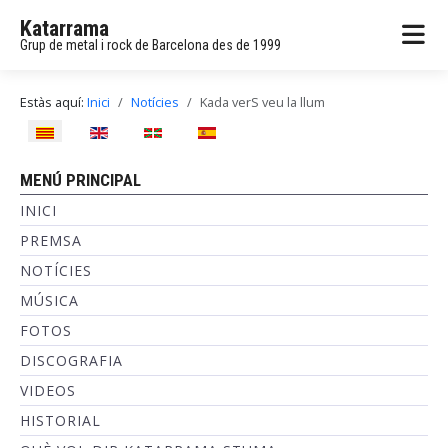
Katarrama
Grup de metal i rock de Barcelona des de 1999
Estàs aquí:
Inici
Notícies
Kada verS veu la llum
Seleccioni el seu idioma
MENÚ PRINCIPAL
INICI
PREMSA
NOTÍCIES
MÚSICA
FOTOS
DISCOGRAFIA
VIDEOS
HISTORIAL