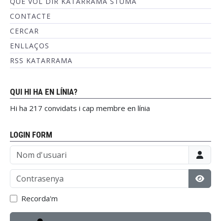
QUÈ VOL DIR KATARRAMA STUMA
CONTACTE
CERCAR
ENLLAÇOS
RSS KATARRAMA
QUI HI HA EN LÍNIA?
Hi ha 217 convidats i cap membre en línia
LOGIN FORM
Nom d'usuari
Contrasenya
Mostr
Recorda'm