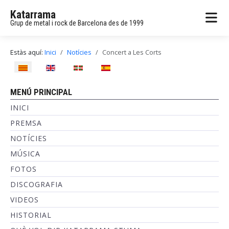
Katarrama
Grup de metal i rock de Barcelona des de 1999
Estàs aquí:
Inici
Notícies
Concert a Les Corts
Seleccioni el seu idioma
MENÚ PRINCIPAL
INICI
PREMSA
NOTÍCIES
MÚSICA
FOTOS
DISCOGRAFIA
VIDEOS
HISTORIAL