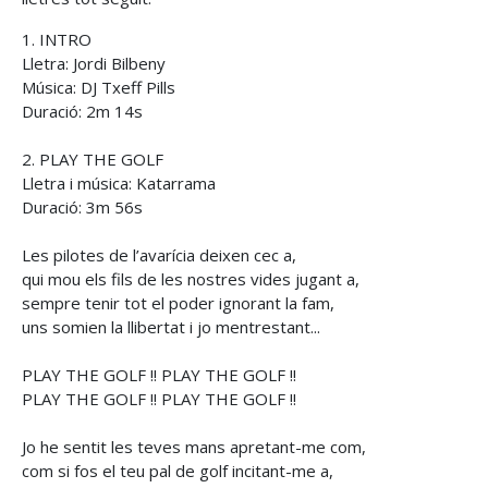
1. INTRO
Lletra: Jordi Bilbeny
Música: DJ Txeff Pills
Duració: 2m 14s
2. PLAY THE GOLF
Lletra i música: Katarrama
Duració: 3m 56s
Les pilotes de l’avarícia deixen cec a,
qui mou els fils de les nostres vides jugant a,
sempre tenir tot el poder ignorant la fam,
uns somien la llibertat i jo mentrestant...
PLAY THE GOLF !! PLAY THE GOLF !!
PLAY THE GOLF !! PLAY THE GOLF !!
Jo he sentit les teves mans apretant-me com,
com si fos el teu pal de golf incitant-me a,