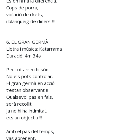
És on hi ha la diferència.
Cops de porra,
violació de drets,
i blanqueig de diners !!!
6. EL GRAN GERMÀ
Lletra i música: Katarrama
Duració: 4m 34s
Per tot arreu hi són !!
No els pots controlar.
El gran germà en acció...
t’estan observant !!
Qualsevol pas en fals,
serà recollit.
Ja no hi ha intimitat,
ets un objectiu !!!
Amb el pas del temps,
vas aprenent,