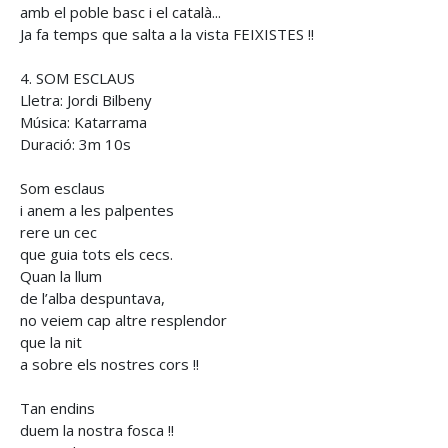
amb el poble basc i el català...
Ja fa temps que salta a la vista FEIXISTES !!
4. SOM ESCLAUS
Lletra: Jordi Bilbeny
Música: Katarrama
Duració: 3m 10s
Som esclaus
i anem a les palpentes
rere un cec
que guia tots els cecs.
Quan la llum
de l’alba despuntava,
no veiem cap altre resplendor
que la nit
a sobre els nostres cors !!
Tan endins
duem la nostra fosca !!