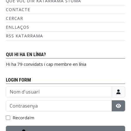
QUÈ VOL DIR KATARRAMA STUMA
CONTACTE
CERCAR
ENLLAÇOS
RSS KATARRAMA
QUI HI HA EN LÍNIA?
Hi ha 79 convidats i cap membre en línia
LOGIN FORM
Nom d'usuari
Contrasenya
Mostr
Recorda'm