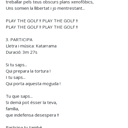
treballar pels teus obscurs plans xenofòbics,
Uns somien la llibertat i jo mentrestant...
PLAY THE GOLF !! PLAY THE GOLF !!
PLAY THE GOLF !! PLAY THE GOLF !!
3. PARTICIPA
Lletra i música: Katarrama
Duració: 3m 27s
Si tu saps...
Qui prepara la tortura !
I tu saps...
Qui porta aquesta moguda !
Tu que saps...
Si demà pot ésser la teva,
família,
que indefensa desespera !!
Participa tu també,