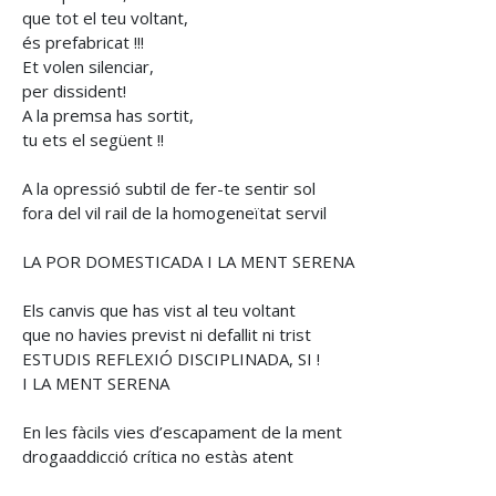
que tot el teu voltant,
és prefabricat !!!
Et volen silenciar,
per dissident!
A la premsa has sortit,
tu ets el següent !!
A la opressió subtil de fer-te sentir sol
fora del vil rail de la homogeneïtat servil
LA POR DOMESTICADA I LA MENT SERENA
Els canvis que has vist al teu voltant
que no havies previst ni defallit ni trist
ESTUDIS REFLEXIÓ DISCIPLINADA, SI !
I LA MENT SERENA
En les fàcils vies d’escapament de la ment
drogaaddicció crítica no estàs atent