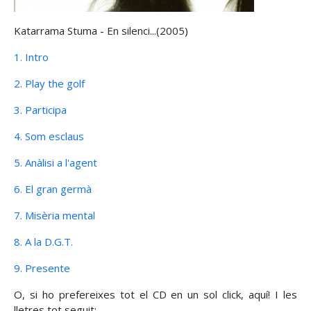
Katarrama Stuma - En silenci...(2005)
1. Intro
2. Play the golf
3. Participa
4. Som esclaus
5. Anàlisi a l'agent
6. El gran germà
7. Misèria mental
8. A la D.G.T.
9. Presente
O, si ho prefereixes tot el CD en un sol click, aquí! I les
lletres tot seguit: