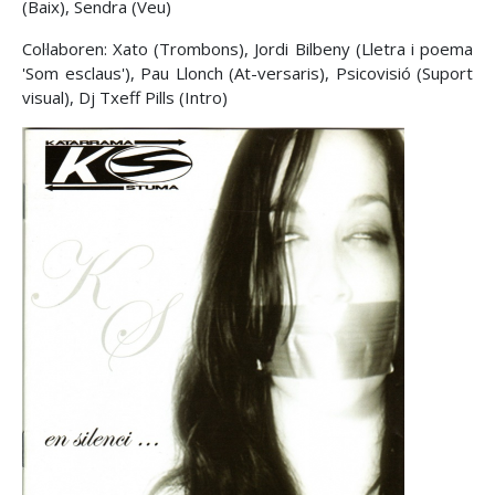
(Baix), Sendra (Veu)
Col·laboren: Xato (Trombons), Jordi Bilbeny (Lletra i poema
'Som esclaus'), Pau Llonch (At-versaris), Psicovisió (Suport
visual), Dj Txeff Pills (Intro)