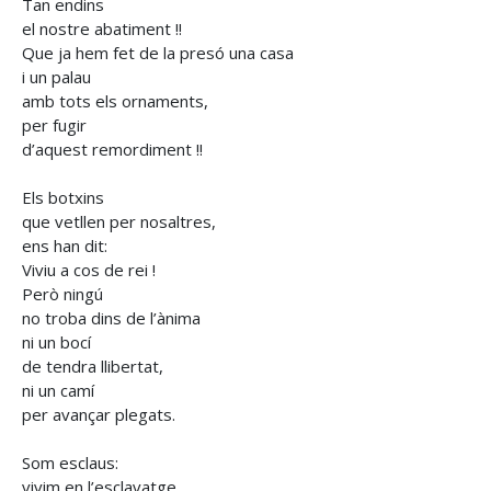
Tan endins
el nostre abatiment !!
Que ja hem fet de la presó una casa
i un palau
amb tots els ornaments,
per fugir
d’aquest remordiment !!
Els botxins
que vetllen per nosaltres,
ens han dit:
Viviu a cos de rei !
Però ningú
no troba dins de l’ànima
ni un bocí
de tendra llibertat,
ni un camí
per avançar plegats.
Som esclaus:
vivim en l’esclavatge