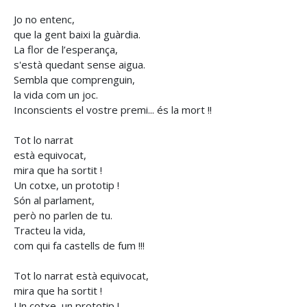
Jo no entenc,
que la gent baixi la guàrdia.
La flor de l’esperança,
s'està quedant sense aigua.
Sembla que comprenguin,
la vida com un joc.
Inconscients el vostre premi... és la mort !!
Tot lo narrat
està equivocat,
mira que ha sortit !
Un cotxe, un prototip !
Són al parlament,
però no parlen de tu.
Tracteu la vida,
com qui fa castells de fum !!!
Tot lo narrat està equivocat,
mira que ha sortit !
Un cotxe, un prototip !