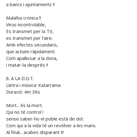
a bancs i ajuntaments !!
Malaltia crònica !!
Virus incontrolable,
Es transmet per la TV,
es transmet per l’aire.
Amb efectes secundaris,
que actuen ràpidament.
Com apallissar a la dona,
i matar-la després !!
8. A LA D.G.T.
Lletra i música: Katarrama
Duració: 4m 36s
Mort... és la mort.
Qui no té control !
sense saber-ho el poble està de dol.
Com qui a la vida té un revòlver a les mans.
Al final... acabes disparant !!!