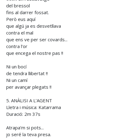
del bressol
fins al darrer fossat.
Però eus aquí
que algú ja es desvetllava
contra el mal
que ens ve per ser covards...
contra l’or
que encega el nostre pas !!
Ni un bocí
de tendra llibertat !!
Ni un camí
per avançar plegats !!
5. ANÀLISI A L’AGENT
Lletra i música: Katarrama
Duració: 2m 37s
Atrapa’m si pots...
jo seré la teva presa.