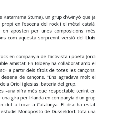
s Katarrama Stuma), un grup d'Avinyó que ja
ropi en l'escena del rock i el mètal català.
, on aposten per unes composicions més
nçons com aquesta sorprennt versió del
Lluís
ock en companyia de l'activista i poeta Jordi
able amistat. En Bilbeny ha col·laborat amb el
c– a partir dels títols de totes les cançons.
a desena de cançons. "Ens agradava molt el
eia Oriol Iglesias, bateria del grup.
ies –una xifra més que respectable tenint en
 una gira per Irlanda en companyia d'un grup
an dut a tocar a Catalunya. El disc ha estat
ls estudis Monoposto de Düsseldorf: tota una