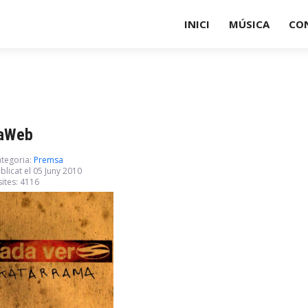
INICI
MÚSICA
CO
laWeb
tegoria:
Premsa
blicat el 05 Juny 2010
sites: 4116