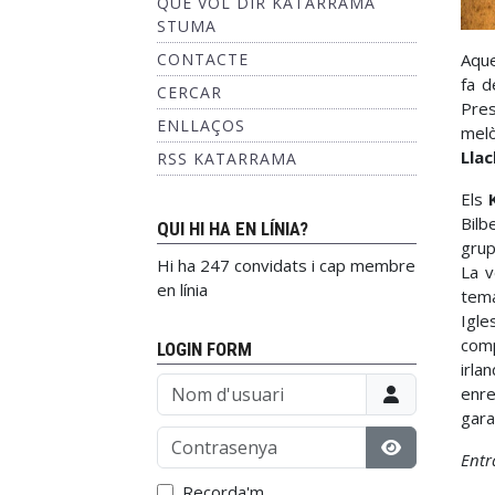
QUÈ VOL DIR KATARRAMA
STUMA
CONTACTE
Aque
fa d
CERCAR
Pre
ENLLAÇOS
melò
Llac
RSS KATARRAMA
Els
Bilb
QUI HI HA EN LÍNIA?
grup
Hi ha 247 convidats i cap membre
La v
en línia
tema
Igle
comp
LOGIN FORM
irla
Nom d'usuari
enre
gara
Contrasenya
Entr
Mostrar con
Recorda'm