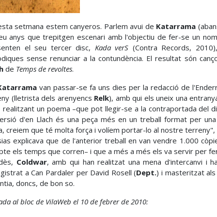
sta setmana estem canyeros. Parlem avui de
Katarrama
(aban
eu anys que trepitgen escenari amb l'objectiu de fer-se un nom p
senten el seu tercer disc,
Kada verS
(Contra Records, 2010)
diques sense renunciar a la contundència. El resultat són ca
h
de
Temps de revoltes
.
Katarrama
van passar-se fa uns dies per la redacció de l'Enderr
eny (lletrista dels arenyencs
Relk
), amb qui els uneix una entrany
 realitzant un poema –que pot llegir-se a la contraportada del dis
ersió d'en Llach és una peça més en un treball format per un
, creiem que té molta força i volíem portar-lo al nostre terreny", d
sias explicava que de l'anterior treball en van vendre 1.000 còp
te els temps que corren– i que a més a més els va servir per fer
ndès,
Coldwar
, amb qui han realitzat una mena d'intercanvi i h
gistrat a Can Pardaler per David Rosell (
Dept.
) i masteritzat a
ntia, doncs, de bon so.
ada al bloc de VilaWeb el 10 de febrer de 2010:
trasenya