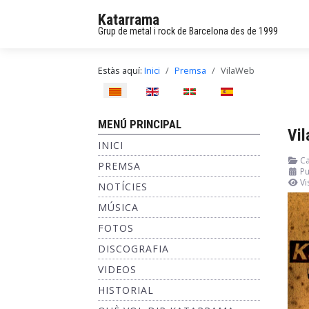
Katarrama
Grup de metal i rock de Barcelona des de 1999
Estàs aquí:
Inici
Premsa
VilaWeb
Seleccioni el seu idioma
MENÚ PRINCIPAL
Vi
INICI
Ca
PREMSA
Pu
Vi
NOTÍCIES
MÚSICA
FOTOS
DISCOGRAFIA
VIDEOS
HISTORIAL