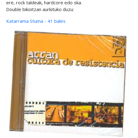
ere, rock taldeak, hardcore edo ska.
Double bikoitzan aurkituko duzu:
Katarrama Stuma - 41 bales