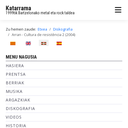
Katarrama
1999tik Bartzelonako metal eta rock taldea
Zu hemen zaude:
Etxea
Diskografia
Arran - Cultura de resistència 2 (2004)
Hautatu hizkuntza
MENU NAGUSIA
HASIERA
PRENTSA
BERRIAK
MUSIKA
ARGAZKIAK
DISKOGRAFIA
VIDEOS
HISTORIA