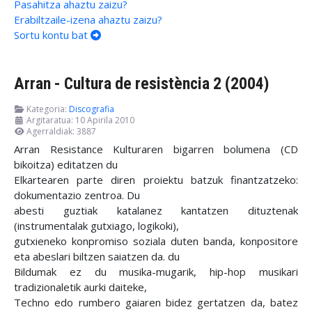
Pasahitza ahaztu zaizu?
Erabiltzaile-izena ahaztu zaizu?
Sortu kontu bat
Arran - Cultura de resistència 2 (2004)
Kategoria:
Discografia
Argitaratua: 10 Apirila 2010
Agerraldiak: 3887
Arran Resistance Kulturaren bigarren bolumena (CD
bikoitza) editatzen du
Elkartearen parte diren proiektu batzuk finantzatzeko:
dokumentazio zentroa. Du
abesti guztiak katalanez kantatzen dituztenak
(instrumentalak gutxiago, logikoki),
gutxieneko konpromiso soziala duten banda, konpositore
eta abeslari biltzen saiatzen da. du
Bildumak ez du musika-mugarik, hip-hop musikari
tradizionaletik aurki daiteke,
Techno edo rumbero gaiaren bidez gertatzen da, batez