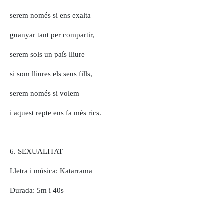
serem només si ens exalta
guanyar tant per compartir,
serem sols un país lliure
si som lliures els seus fills,
serem només si volem
i aquest repte ens fa més rics.
6. SEXUALITAT
Lletra i música: Katarrama
Durada: 5m i 40s