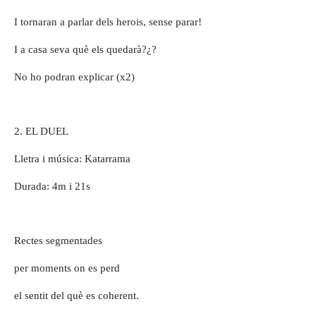
I tornaran a parlar dels herois, sense parar!
I a casa seva què els quedarà?¿?
No ho podran explicar (x2)
2. EL DUEL
Lletra i música: Katarrama
Durada: 4m i 21s
Rectes segmentades
per moments on es perd
el sentit del què es coherent.