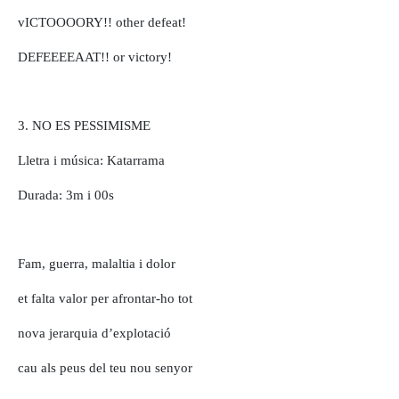
vICTOOOORY!! other defeat!
DEFEEEEAAT!! or victory!
3. NO ES PESSIMISME
Lletra i música: Katarrama
Durada: 3m i 00s
Fam, guerra, malaltia i dolor
et falta valor per afrontar-ho tot
nova jerarquia d’explotació
cau als peus del teu nou senyor