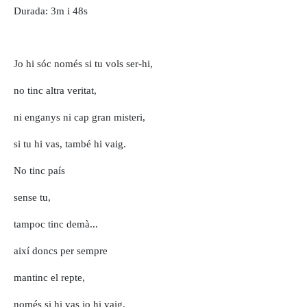
Durada: 3m i 48s
Jo hi sóc només si tu vols ser-hi,
no tinc altra veritat,
ni enganys ni cap gran misteri,
si tu hi vas, també hi vaig.
No tinc país
sense tu,
tampoc tinc demà...
així doncs per sempre
mantinc el repte,
només si hi vas jo hi vaig.