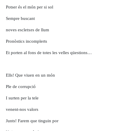
Potser és el món per si sol
Sempre buscant
noves escletxes de llum
Pronòstics incomplerts
Et porten al fons de totes les velles qüestions…
Ells! Que viuen en un món
Ple de corrupció
I surten per la tele
venent-nos valors
Junts! Farem que tinguin por