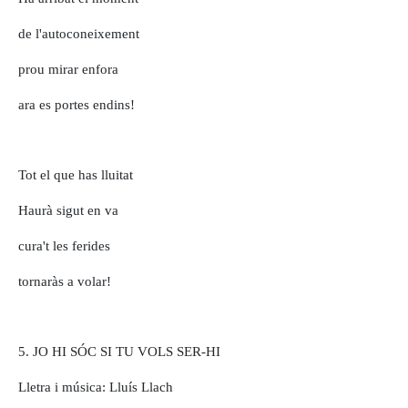
de l'autoconeixement
prou mirar enfora
ara es portes endins!
Tot el que has lluitat
Haurà sigut en va
cura't les ferides
tornaràs a volar!
5. JO HI SÓC SI TU VOLS SER-HI
Lletra i música: Lluís Llach