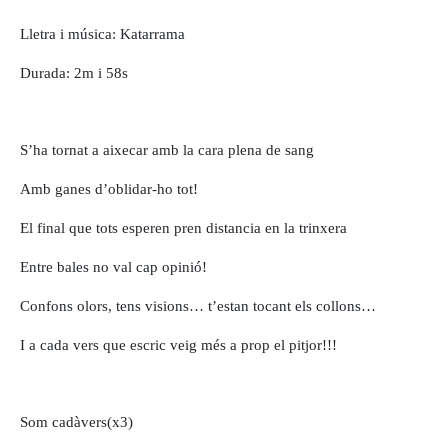
Lletra i música: Katarrama
Durada: 2m i 58s
S’ha tornat a aixecar amb la cara plena de sang
Amb ganes d’oblidar-ho tot!
El final que tots esperen pren distancia en la trinxera
Entre bales no val cap opinió!
Confons olors, tens visions… t’estan tocant els collons…
I a cada vers que escric veig més a prop el pitjor!!!
Som cadàvers(x3)