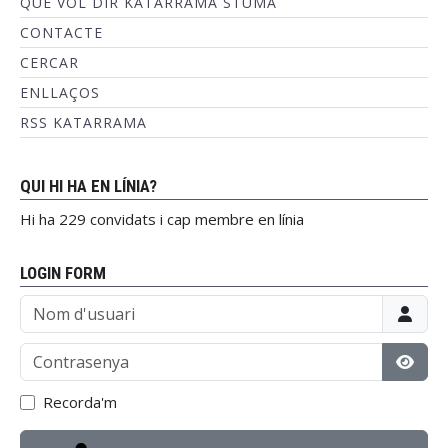
QUÈ VOL DIR KATARRAMA STUMA
CONTACTE
CERCAR
ENLLAÇOS
RSS KATARRAMA
QUI HI HA EN LÍNIA?
Hi ha 229 convidats i cap membre en línia
LOGIN FORM
Nom d'usuari
Contrasenya
Mostr
Recorda'm