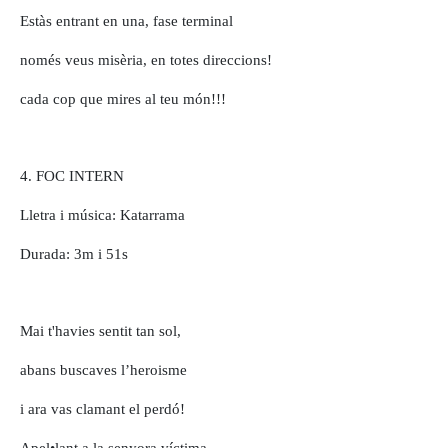
Estàs entrant en una, fase terminal
només veus misèria, en totes direccions!
cada cop que mires al teu món!!!
4. FOC INTERN
Lletra i música: Katarrama
Durada: 3m i 51s
Mai t'havies sentit tan sol,
abans buscaves l’heroisme
i ara vas clamant el perdó!