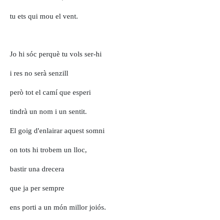
tu ets qui mou el vent.
Jo hi sóc perquè tu vols ser-hi
i res no serà senzill
però tot el camí que esperi
tindrà un nom i un sentit.
El goig d'enlairar aquest somni
on tots hi trobem un lloc,
bastir una drecera
que ja per sempre
ens porti a un món millor joiós.