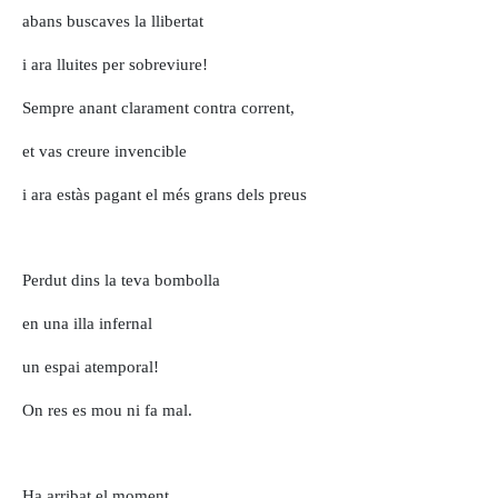
abans buscaves la llibertat
i ara lluites per sobreviure!
Sempre anant clarament contra corrent,
et vas creure invencible
i ara estàs pagant el més grans dels preus
Perdut dins la teva bombolla
en una illa infernal
un espai atemporal!
On res es mou ni fa mal.
Ha arribat el moment