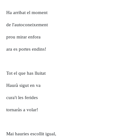
Ha arribat el moment
de l'autoconeixement
prou mirar enfora
ara es portes endins!
Tot el que has lluitat
Haurà sigut en va
cura't les ferides
tornaràs a volar!
Mai hauries escollit igual,