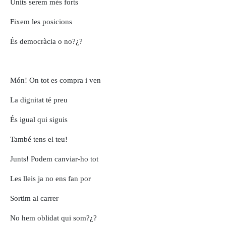
Units serem més forts
Fixem les posicions
És democràcia o no?¿?
Món! On tot es compra i ven
La dignitat té preu
És igual qui siguis
També tens el teu!
Junts! Podem canviar-ho tot
Les lleis ja no ens fan por
Sortim al carrer
No hem oblidat qui som?¿?