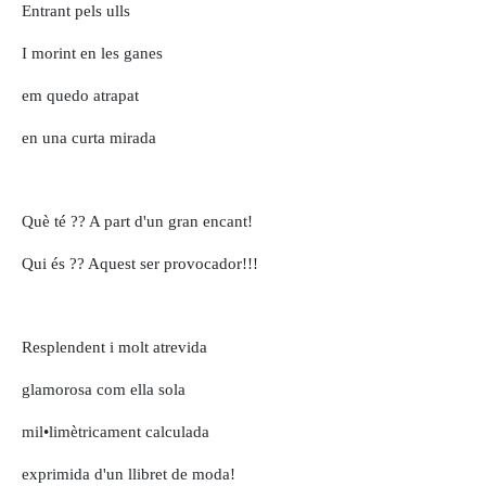
Entrant pels ulls
I morint en les ganes
em quedo atrapat
en una curta mirada
Què té ?? A part d'un gran encant!
Qui és ?? Aquest ser provocador!!!
Resplendent i molt atrevida
glamorosa com ella sola
mil•limètricament calculada
exprimida d'un llibret de moda!