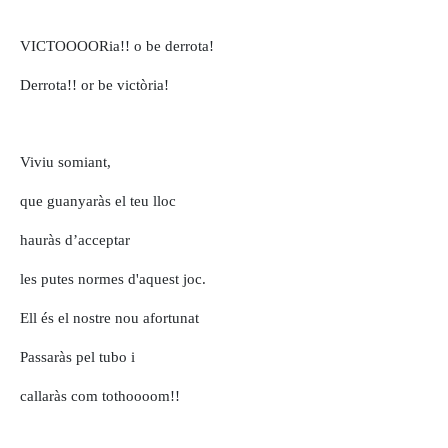
VICTOOOORia!! o be derrota!
Derrota!! or be victòria!
Viviu somiant,
que guanyaràs el teu lloc
hauràs d’acceptar
les putes normes d'aquest joc.
Ell és el nostre nou afortunat
Passaràs pel tubo i
callaràs com tothoooom!!