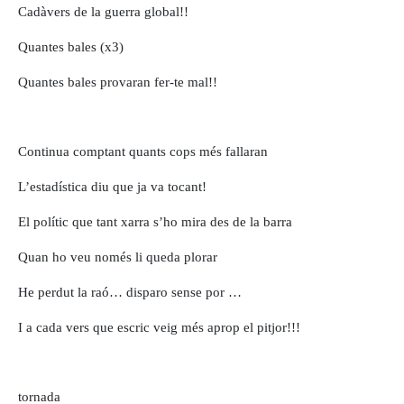
Cadàvers de la guerra global!!
Quantes bales (x3)
Quantes bales provaran fer-te mal!!
Continua comptant quants cops més fallaran
L’estadística diu que ja va tocant!
El polític que tant xarra s’ho mira des de la barra
Quan ho veu només li queda plorar
He perdut la raó… disparo sense por …
I a cada vers que escric veig més aprop el pitjor!!!
tornada