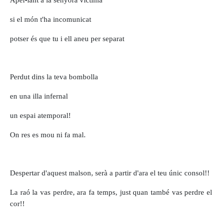
Apel•lant a la senyora víctima
si el món t'ha incomunicat
potser és que tu i ell aneu per separat
Perdut dins la teva bombolla
en una illa infernal
un espai atemporal!
On res es mou ni fa mal.
Despertar d'aquest malson, serà a partir d'ara el teu únic consol!!
La raó la vas perdre, ara fa temps, just quan també vas perdre el
cor!!