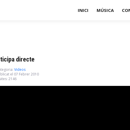
INICI
MÚSICA
CO
ticipa directe
tegoria:
Videos
blicat el 07 Febrer 2010
sites: 2146