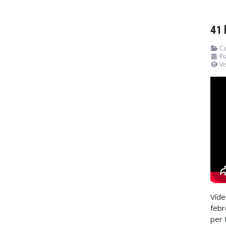
41 
Ca
Pu
Vi
Víde
febr
per 