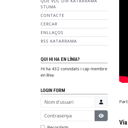
QUÈ VOL DIR KATARRAMA
STUMA
CONTACTE
CERCAR
ENLLAÇOS
RSS KATARRAMA
QUI HI HA EN LÍNIA?
Hi ha 432 convidats i cap membre
en línia
LOGIN FORM
Nom d'usuari
Part
Contrasenya
Via
Mostrar con
Recorda'm