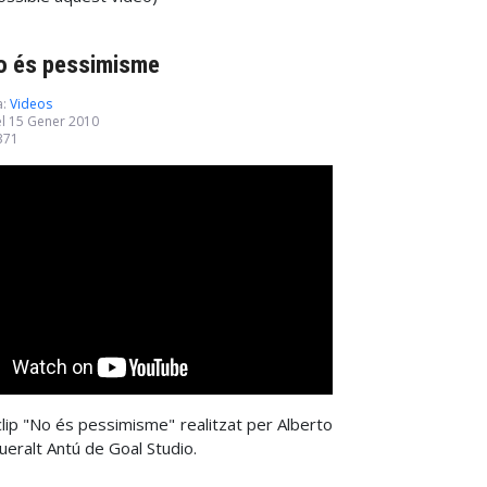
o és pessimisme
a:
Videos
el 15 Gener 2010
2371
clip "No és pessimisme" realitzat per Alberto
Queralt Antú de Goal Studio.