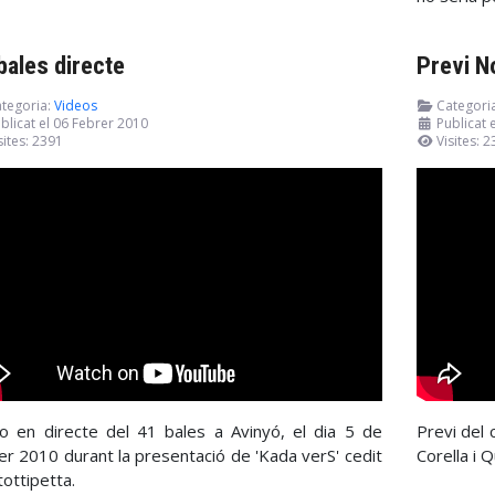
bales directe
Previ N
tegoria:
Videos
Categori
blicat el 06 Febrer 2010
Publicat 
sites: 2391
Visites: 
o en directe del 41 bales a Avinyó, el dia 5 de
Previ del 
er 2010 durant la presentació de 'Kada verS' cedit
Corella i 
tottipetta.