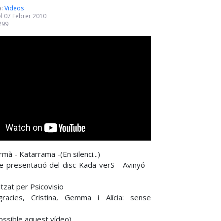
a:
Videos
el 07 Febrer 2010
2299
rmà - Katarrama -(En silenci...)
e presentació del disc Kada verS - Avinyó -
itzat per Psicovisio
racies, Cristina, Gemma i Alícia: sense
ossible aquest vídeo)