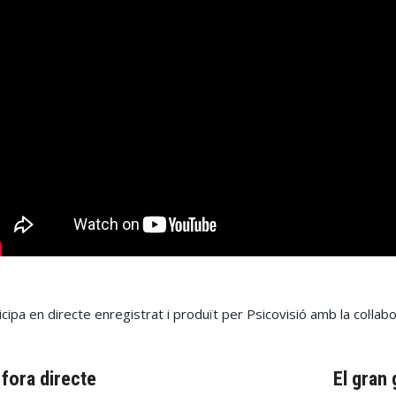
icipa en directe enregistrat i produït per Psicovisió amb la col·labor
 fora directe
El gran
trasenya