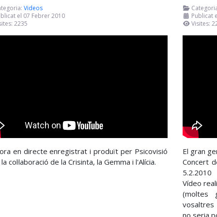
tegoria:
Videos
Categori
blicat el 07 Febrer 2010
Publicat 
sites: 2235
Visites: 
fora en directe enregistrat i produït per Psicovisió
El gran ge
a col·laboració de la Crisinta, la Gemma i l'Alícia.
Concert d
5.2.2010
Vídeo real
(moltes g
vosaltres
no seria p