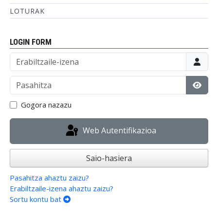
LOTURAK
LOGIN FORM
Erabiltzaile-izena
Pasahitza
Eraku
Gogora nazazu
Web Autentifikazioa
Saio-hasiera
Pasahitza ahaztu zaizu?
Erabiltzaile-izena ahaztu zaizu?
Sortu kontu bat