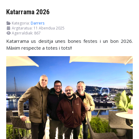
Katarrama 2026
Kategoria:
Darrers
Argitaratua: 11 Abendua 2025
Agerraldiak: 867
Katarrama us desitja unes bones festes i un bon 2026.
Màxim respecte a totes i tots!!