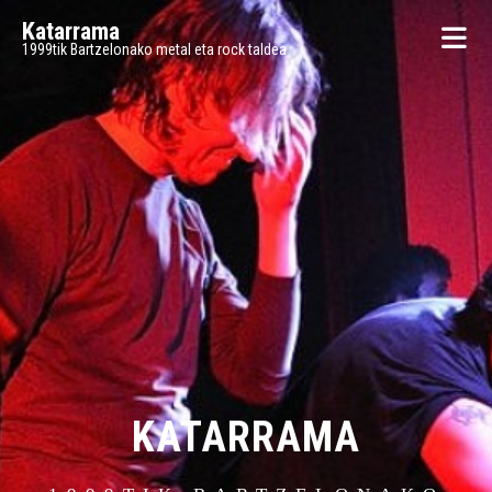
Katarrama
1999tik Bartzelonako metal eta rock taldea
KATARRAMA