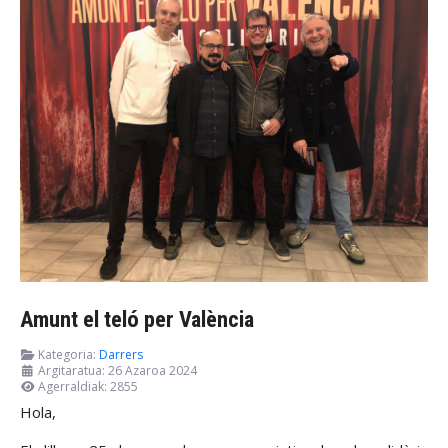
Amunt el teló per València
Kategoria:
Darrers
Argitaratua: 26 Azaroa 2024
Agerraldiak: 2855
Hola,