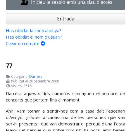
Inicieu la sessió amb una clau d'accés
Entrada
Has oblidat la contrasenya?
Has oblidat el nom d'usuari?
Crear un compte
77
Categoria:
Darrers
Publicat el 20 Setembre 2008
Visites: 2516
Darrera aquests dos números s'amaguen el nombre de
concerts que portem fins al moment.
Ahir, vam tornar a sentir-nos com a casa dalt l'escenari
d'Avinyó, gràcies a cadascuna de les persones que van
ser-hi presents i que van demostrar el perquè d'una Festa
Major i el perquè d'un poble com n'hi ha pocs, amb belles