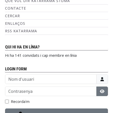
QUÈ VOL DIR KATARRAMA STUMA
CONTACTE
CERCAR
ENLLAÇOS
RSS KATARRAMA
QUI HI HA EN LÍNIA?
Hi ha 141 convidats i cap membre en línia
LOGIN FORM
Nom d'usuari
Contrasenya
Mostr
Recorda'm