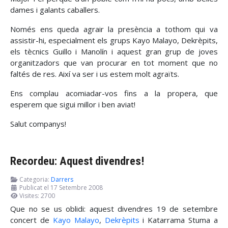
dames i galants caballers.
Només ens queda agrair la presència a tothom qui va
assistir-hi, especialment els grups Kayo Malayo, Dekrèpits,
els tècnics Guillo i Manolín i aquest gran grup de joves
organitzadors que van procurar en tot moment que no
faltés de res. Així va ser i us estem molt agraïts.
Ens complau acomiadar-vos fins a la propera, que
esperem que sigui millor i ben aviat!
Salut companys!
Recordeu: Aquest divendres!
Categoria:
Darrers
Publicat el 17 Setembre 2008
Visites: 2700
Que no se us oblidi: aquest divendres 19 de setembre
concert de
Kayo Malayo
,
Dekrèpits
i Katarrama Stuma a