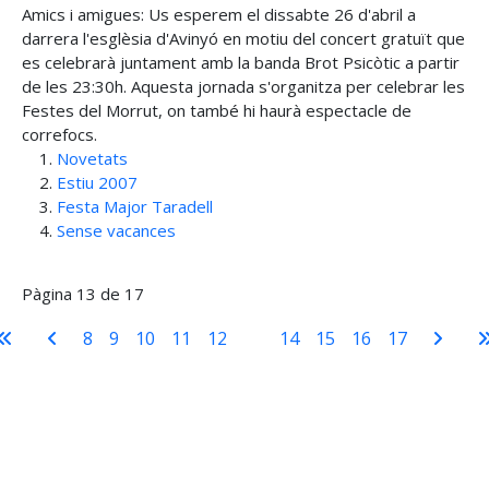
Amics i amigues: Us esperem el dissabte 26 d'abril a
darrera l'esglèsia d'Avinyó en motiu del concert gratuït que
es celebrarà juntament amb la banda Brot Psicòtic a partir
de les 23:30h. Aquesta jornada s'organitza per celebrar les
Festes del Morrut, on també hi haurà espectacle de
correfocs.
Novetats
Estiu 2007
Festa Major Taradell
Sense vacances
Pàgina 13 de 17
8
9
10
11
12
13
14
15
16
17