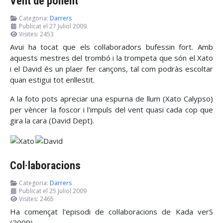
Vent de ponent
Categoria:
Darrers
Publicat el 27 Juliol 2009
Visites: 2453
Avui ha tocat que els col·laboradors bufessin fort. Amb
aquests mestres del trombó i la trompeta que són el Xato
i el David és un plaer fer cançons, tal com podràs escoltar
quan estigui tot enllestit.
A la foto pots apreciar una espurna de llum (Xato Calypso)
per vèncer la foscor i l'impuls del vent quasi cada cop que
gira la cara (David Dept).
Col·laboracions
Categoria:
Darrers
Publicat el 25 Juliol 2009
Visites: 2465
Ha començat l'episodi de col·laboracions de Kada verS
(2009).