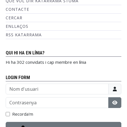
QUÈ VOL DIR KATARRAMA STUMA
CONTACTE
CERCAR
ENLLAÇOS
RSS KATARRAMA
QUI HI HA EN LÍNIA?
Hi ha 302 convidats i cap membre en línia
LOGIN FORM
Nom d'usuari
Contrasenya
Mostr
Recorda'm