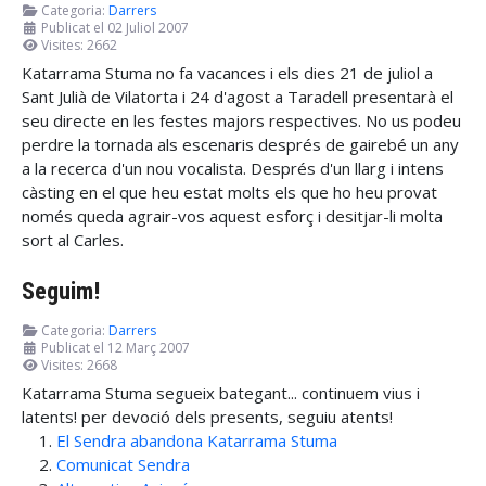
Categoria:
Darrers
Publicat el 02 Juliol 2007
Visites: 2662
Katarrama Stuma no fa vacances i els dies 21 de juliol a
Sant Julià de Vilatorta i 24 d'agost a Taradell presentarà el
seu directe en les festes majors respectives. No us podeu
perdre la tornada als escenaris després de gairebé un any
a la recerca d'un nou vocalista. Després d'un llarg i intens
càsting en el que heu estat molts els que ho heu provat
només queda agrair-vos aquest esforç i desitjar-li molta
sort al Carles.
Seguim!
Categoria:
Darrers
Publicat el 12 Març 2007
Visites: 2668
Katarrama Stuma segueix bategant... continuem vius i
latents! per devoció dels presents, seguiu atents!
El Sendra abandona Katarrama Stuma
Comunicat Sendra