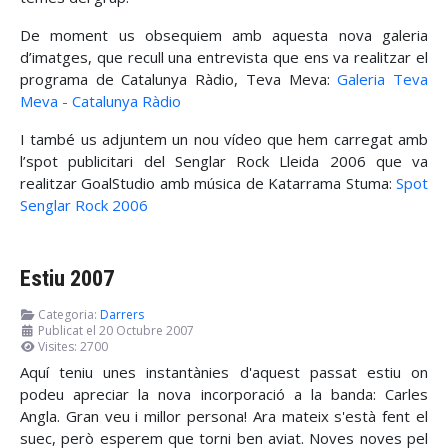
De moment us obsequiem amb aquesta nova galeria
d’imatges, que recull una entrevista que ens va realitzar el
programa de Catalunya Ràdio, Teva Meva:
Galeria Teva
Meva - Catalunya Ràdio
I també us adjuntem un nou vídeo que hem carregat amb
l’spot publicitari del Senglar Rock Lleida 2006 que va
realitzar GoalStudio amb música de Katarrama Stuma:
Spot
Senglar Rock 2006
Estiu 2007
Categoria:
Darrers
Publicat el 20 Octubre 2007
Visites: 2700
Aquí teniu unes instantànies d'aquest passat estiu on
podeu apreciar la nova incorporació a la banda: Carles
Angla. Gran veu i millor persona! Ara mateix s'està fent el
suec, però esperem que torni ben aviat. Noves noves pel