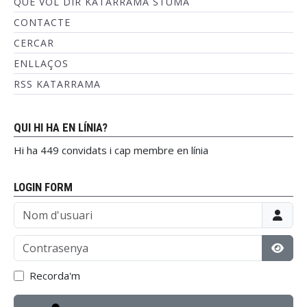
QUÈ VOL DIR KATARRAMA STUMA
CONTACTE
CERCAR
ENLLAÇOS
RSS KATARRAMA
QUI HI HA EN LÍNIA?
Hi ha 449 convidats i cap membre en línia
LOGIN FORM
Nom d'usuari
Contrasenya
Mostr
Recorda'm