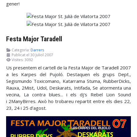
gener!
Festa Major Taradell
Categoria:
Darrers
Publicat el 30 Juliol 2007
Visites: 3092
Us presentem el cartell de la Festa Major de Taradell 2007
a les Karpes del Pujoló. Destaquen els grups Dept.,
Segismundo Toxicomano, Katarrama Stuma, RubberDicks,
Rauxa, 2Mist, Udol, Deskarats, Intifada, Se atormenta una
vecina, La contra blues... i els dj's Rebel Lion Sound
i 2ManyBirres. Això ho trobareu repartit entre els dies 22,
23, 24 i 25 d'agost.