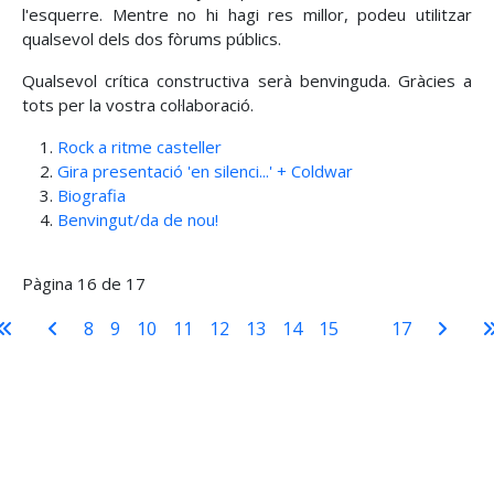
l'esquerre. Mentre no hi hagi res millor, podeu utilitzar
qualsevol dels dos fòrums públics.
Qualsevol crítica constructiva serà benvinguda. Gràcies a
tots per la vostra col·laboració.
Rock a ritme casteller
Gira presentació 'en silenci...' + Coldwar
Biografia
Benvingut/da de nou!
Pàgina 16 de 17
8
9
10
11
12
13
14
15
16
17