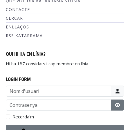
QUÈ VOL DIR KATARRAMA STUMA
CONTACTE
CERCAR
ENLLAÇOS
RSS KATARRAMA
QUI HI HA EN LÍNIA?
Hi ha 187 convidats i cap membre en línia
LOGIN FORM
Nom d'usuari
Contrasenya
Mostr
Recorda'm