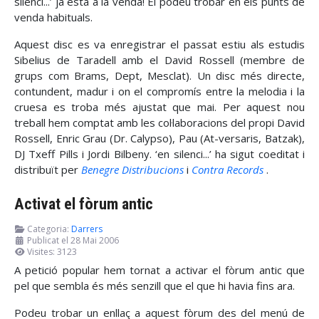
silenci...’ ja està a la venda! El podeu trobar en els punts de
venda habituals.
Aquest disc es va enregistrar el passat estiu als estudis
Sibelius de Taradell amb el David Rossell (membre de
grups com Brams, Dept, Mesclat). Un disc més directe,
contundent, madur i on el compromís entre la melodia i la
cruesa es troba més ajustat que mai. Per aquest nou
treball hem comptat amb les col·laboracions del propi David
Rossell, Enric Grau (Dr. Calypso), Pau (At-versaris, Batzak),
DJ Txeff Pills i Jordi Bilbeny. ‘en silenci...’ ha sigut coeditat i
distribuït per
Benegre Distribucions
i
Contra Records
.
Activat el fòrum antic
Categoria:
Darrers
Publicat el 28 Mai 2006
Visites: 3123
A petició popular hem tornat a activar el fòrum antic que
pel que sembla és més senzill que el que hi havia fins ara.
Podeu trobar un enllaç a aquest fòrum des del menú de