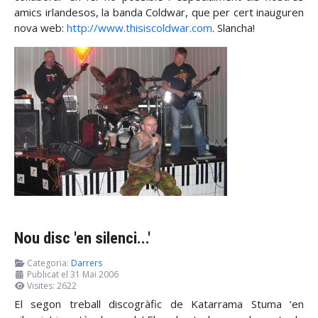
amics irlandesos, la banda Coldwar, que per cert inauguren
nova web:
http://www.thisiscoldwar.com
. Slancha!
Nou disc 'en silenci...'
Categoria:
Darrers
Publicat el 31 Mai 2006
Visites: 2622
El segon treball discogràfic de Katarrama Stuma ‘en