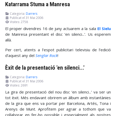
Katarrama Stuma a Manresa
Categoria:
Darrers
Publicat el 31 Mai 2006
Visites: 2758
El proper divendres 16 de juny actuarem a la sala
El Sielu
de Manresa presentant el disc ‘en silenci...’. Us esperem
allà.
Per cert, atents a l’espot publicitari televisiu de l’edició
d’aquest any del
Senglar Rock
!
Èxit de la presentació 'en silenci...'
Categoria:
Darrers
Publicat el 31 Mai 2006
Visites: 2691
La gira de presentació del nou disc ‘en silenci...’ va ser un
tot èxit. Més endavant obrirem un àlbum amb instantànies
de la gira que ens va portar per Barcelona, Artés, Tona i
Arenys de Munt. Aprofitem per agrair a tothom que va
col·laborar en fer-ho possible i especialment als nostres