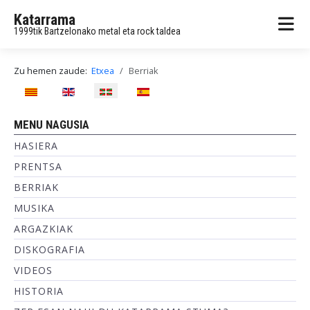
Katarrama
1999tik Bartzelonako metal eta rock taldea
Zu hemen zaude:
Etxea
Berriak
Hautatu hizkuntza
MENU NAGUSIA
HASIERA
PRENTSA
BERRIAK
MUSIKA
ARGAZKIAK
DISKOGRAFIA
VIDEOS
HISTORIA