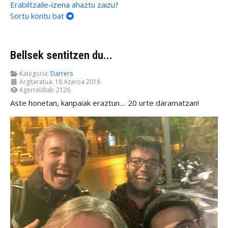
Erabiltzaile-izena ahaztu zaizu?
Sortu kontu bat
Bellsek sentitzen du...
Kategoria:
Darrers
Argitaratua: 18 Azaroa 2018
Agerraldiak: 2126
Aste honetan, kanpaiak eraztun.... 20 urte daramatzan!