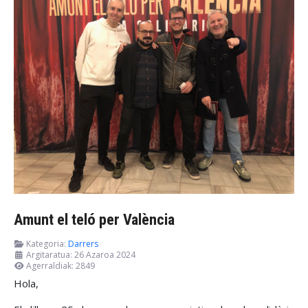
Amunt el teló per València
Kategoria:
Darrers
Argitaratua: 26 Azaroa 2024
Agerraldiak: 2849
Hola,