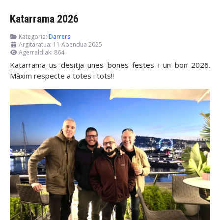
Katarrama 2026
Kategoria:
Darrers
Argitaratua: 11 Abendua 2025
Agerraldiak: 864
Katarrama us desitja unes bones festes i un bon 2026.
Màxim respecte a totes i tots!!