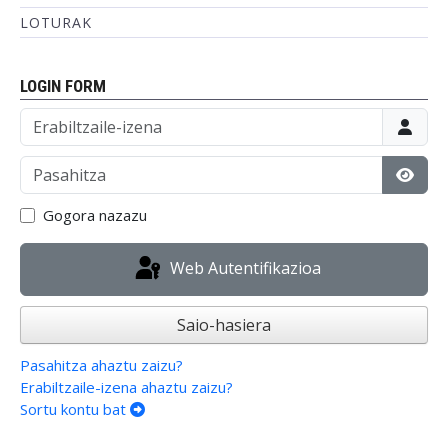
LOTURAK
LOGIN FORM
Erabiltzaile-izena
Pasahitza
Eraku
Gogora nazazu
Web Autentifikazioa
Saio-hasiera
Pasahitza ahaztu zaizu?
Erabiltzaile-izena ahaztu zaizu?
Sortu kontu bat