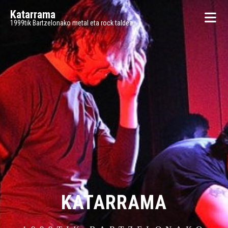
Katarrama
1999tik Bartzelonako metal eta rock taldea
KATARRAMA