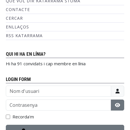
QUÈ VOL DIR KATARRAMA STUMA
CONTACTE
CERCAR
ENLLAÇOS
RSS KATARRAMA
QUI HI HA EN LÍNIA?
Hi ha 91 convidats i cap membre en línia
LOGIN FORM
Nom d'usuari
Contrasenya
Mostr
Recorda'm