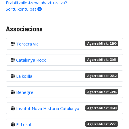
Erabiltzaile-izena ahaztu zaizu?
Sortu kontu bat
Associacions
Tercera via
Agerraldiak: 2290
Catalunya Rock
Agerraldiak: 2361
La kolilla
Agerraldiak: 2532
Benegre
Agerraldiak: 2496
Institut Nova Història Catalunya
Agerraldiak: 3048
El Lokal
Agerraldiak: 2553