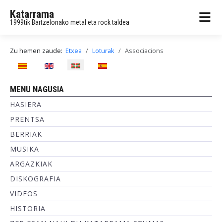
Katarrama
1999tik Bartzelonako metal eta rock taldea
Zu hemen zaude:
Etxea
Loturak
Associacions
Hautatu hizkuntza
MENU NAGUSIA
HASIERA
PRENTSA
BERRIAK
MUSIKA
ARGAZKIAK
DISKOGRAFIA
VIDEOS
HISTORIA