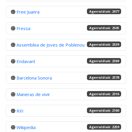
Free Juanra
Agerraldiak: 2077
Fressa
Agerraldiak: 2505
Assemblea de Joves de Poblenou
Agerraldiak: 2539
Endavant
Agerraldiak: 2369
Barcelona Sonora
Agerraldiak: 2578
Maneras de vivir
Agerraldiak: 2316
RXI
Agerraldiak: 2160
Wikipedia
Agerraldiak: 2259