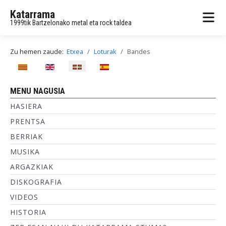
Katarrama
1999tik Bartzelonako metal eta rock taldea
Zu hemen zaude:
Etxea
Loturak
Bandes
Hautatu hizkuntza
MENU NAGUSIA
HASIERA
PRENTSA
BERRIAK
MUSIKA
ARGAZKIAK
DISKOGRAFIA
VIDEOS
HISTORIA