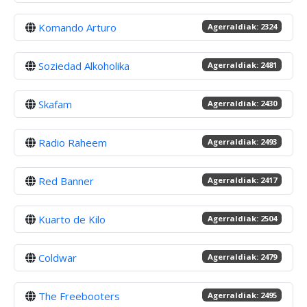
Komando Arturo
Agerraldiak: 2324
Soziedad Alkoholika
Agerraldiak: 2481
Skafam
Agerraldiak: 2430
Radio Raheem
Agerraldiak: 2493
Red Banner
Agerraldiak: 2417
Kuarto de Kilo
Agerraldiak: 2504
Coldwar
Agerraldiak: 2479
The Freebooters
Agerraldiak: 2495