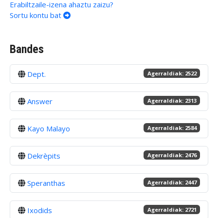
Erabiltzaile-izena ahaztu zaizu?
Sortu kontu bat
Bandes
Dept.
Agerraldiak: 2522
Answer
Agerraldiak: 2313
Kayo Malayo
Agerraldiak: 2584
Dekrèpits
Agerraldiak: 2476
Speranthas
Agerraldiak: 2447
Ixodids
Agerraldiak: 2721