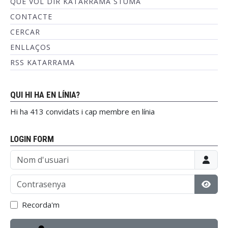
QUÈ VOL DIR KATARRAMA STUMA
CONTACTE
CERCAR
ENLLAÇOS
RSS KATARRAMA
QUI HI HA EN LÍNIA?
Hi ha 413 convidats i cap membre en línia
LOGIN FORM
Nom d'usuari
Contrasenya
Mostr
Recorda'm