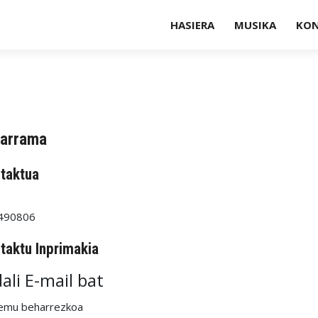
HASIERA
MUSIKA
KO
tarrama
taktua
gikorra:
490806
taktu Inprimakia
dali E-mail bat
emu beharrezkoa