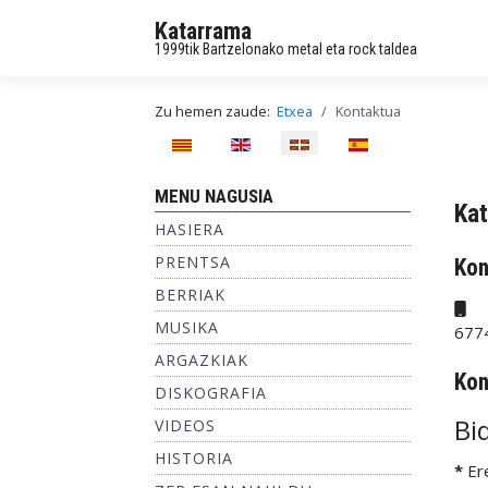
Katarrama
1999tik Bartzelonako metal eta rock taldea
Zu hemen zaude:
Etxea
Kontaktua
Hautatu hizkuntza
MENU NAGUSIA
Ka
HASIERA
PRENTSA
Kon
BERRIAK
Mu
MUSIKA
677
ARGAZKIAK
Kon
DISKOGRAFIA
Bi
VIDEOS
HISTORIA
*
Er