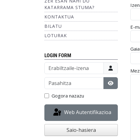
ZER ESAN NAHI DU
Izen
KATARRAMA STUMA?
KONTAKTUA
BILATU
E-ma
LOTURAK
Gaia
LOGIN FORM
Erabiltzaile-izena
Mez
Pasahitza
Erakutsi Pas
Gogora nazazu
Web Autentifikazioa
Saio-hasiera