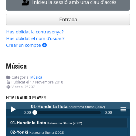
Inicieu la sessió amb una clau d'accés
Entrada
Has oblidat la contrasenya?
Has oblidat el nom d'usuari?
Crear un compte
Música
Categoria:
Música
Publicat el 17 Novembre 2018
Visites: 25297
HTML5 AUDIO PLAYER
01-Hundir la flota
Katarrama Stuma (2002)
0:00
0:00
01-Hundir la flota
Katarrama Stuma (2002)
Play /
menu
02-Yonki
Katarrama Stuma (2002)