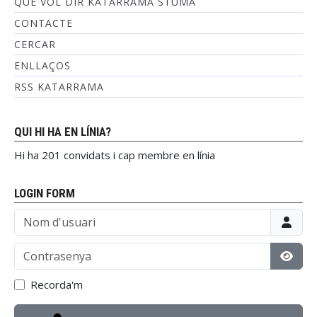
QUÈ VOL DIR KATARRAMA STUMA
CONTACTE
CERCAR
ENLLAÇOS
RSS KATARRAMA
QUI HI HA EN LÍNIA?
Hi ha 201 convidats i cap membre en línia
LOGIN FORM
Nom d'usuari
Contrasenya
Mostr
Recorda'm