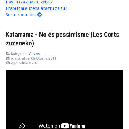
Pasahitza ahaztu zaizu?
Erabiltzaile-izena ahaztu zaizu?
Sortu kontu bat
Katarrama - No és pessimisme (Les Corts
zuzeneko)
Kategoria:
Videos
Argitaratua: 09 Otsaila 2011
Agerraldiak: 2071