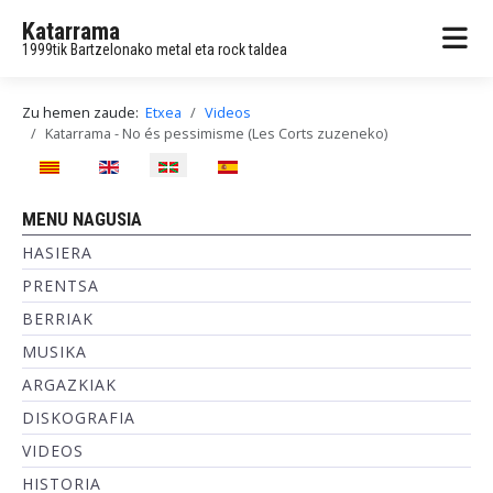
Katarrama
1999tik Bartzelonako metal eta rock taldea
Zu hemen zaude:
Etxea
Videos
Katarrama - No és pessimisme (Les Corts zuzeneko)
Hautatu hizkuntza
MENU NAGUSIA
HASIERA
PRENTSA
BERRIAK
MUSIKA
ARGAZKIAK
DISKOGRAFIA
VIDEOS
HISTORIA