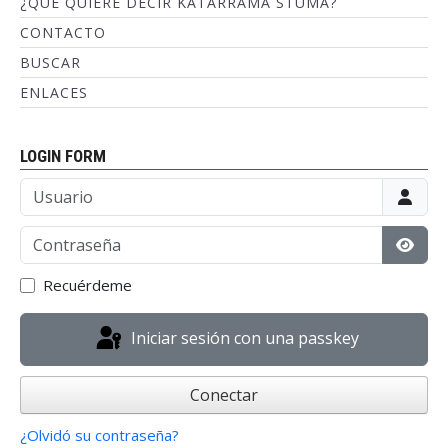
¿QUÉ QUIERE DECIR KATARRAMA STUMA?
CONTACTO
BUSCAR
ENLACES
LOGIN FORM
Usuario
Contraseña
Mostr
Recuérdeme
Iniciar sesión con una passkey
Conectar
¿Olvidó su contraseña?