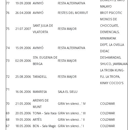
77
19.09.2008
AVINYÓ
FESTA ALTERNATIVA
MALAYO
76
26.04.2008
AVINYÓ
FESTES DEL MORRUT
BROT PSICOTIC
MONOS DE
SANT JULIA DE
CHOCOLATE,
75
21.07.2007
FESTA MAJOR
VILATORTA
DEMENCIALS,
MINIMATAK
DEPT, LA OVELLA
74
15.09.2006
AVINYÓ
FESTA ALTERNATIVA
DIDAC
STA. EUGENIA DE
DES+KARADAS,
73
02.09.2006
FESTA MAJOR
BERGA
SHUCO, JAMBALAIA
LA TROBA KUNG-
72
25.08.2006
TARADELL
FESTA MAJOR
FU, LA TROPA,
KINKY COCOO'S
71
16.06.2006
MANRESA
SALA EL SIELU
ARENYS DE
70
21.05.2006
GIRA ‘en silenci...’ IV
COLDWAR
MUNT
69
20.05.2006
TONA – Sala Itaca
GIRA ‘en silenci...’ III
COLDWAR
68
19.05.2006
ARTÉS
GIRA ‘en silenci...’ II
COLDWAR
67
18.05.2006
BCN – Sala Magic
GIRA ‘en silenci...’ I
COLDWAR