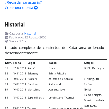
¿Recordar su usuario?
Crear una cuenta
Historial
Categoría:
Historial
Publicado: 12 Agosto 2006
Visitas: 3739
Listado completo de conciertos de Katarrama ordenado
descendentemente
Núm.
Fecha
Lugar
Razón
Grupos
93
02.12.2011
Avinyó
Comiat
DEPT., Dr. Calypso
92
19.11.2011
Balsareny
Sala la PaRockia
91
10.09.2011
Hostalric
2a Festa de la Cervesa
El Xiringuitu
91
05.08.2011
Barcelona
Rocksound
Els Brot
89
16.07.2011
Montblanc
Acampada Jove
N'crisi
Brams, Colajets,
88
15.07.2011
Sopela (Bizkaia)
Larrabasterra (Txosnas)
Basaki, Uzzuhaia
Joan Boada,
87
23.01.2011
Terrassa
Consulta per la Independència