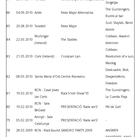
Singelpa
The Gunslingers,
86
04.09.2010
Artés
Festa Major Alternativa
Rumb al bar
Guti Staylak, Band
85
20.08.2010
Taradell
Festa Major
damm
Mullingar
Coldwar, Awakin
84
22.05.2010
The Stables
(Ireland)
dominon
Coldwar,
83
21.05.2010
Cork (Ireland)
Cruiscian Lan
Revolution of a sun,
Wardog
Deskuadre, Brot,
82
08.05.2010
Santa Maria d'Oló
Centre Recreatiu
Despertaferro,
Freedom
BCN - Casal Joves
The Gunslingers -
81
19.03.2010
Rock'n'roll Show'10
Les Corts
La Cuerda Floja
BCN - Sala
80
19.02.2010
PRESENTACIÓ 'Kada verS'
Pèl de Gall
BeGood
Avinyó - Sala
79
05.02.2010
PRESENTACIÓ 'Kada verS'
-
Catalunya
78
28.03.2009
BCN - RockSound
SANDRO PARTY 2009
ANSWER
DEKRÈPITS, KAYO