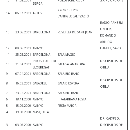
15
11.08.2001
POLLANCRE ROCK
S.R.P., OKUPATS
BERGA
CONCERT PER
14
06.07.2001
ARTES
L'ANTIGLOBALITZACIÓ
RADIO RAHEEM,
UNDER,
13
23.06.2001
BARCELONA
REVETLLA DE SANT JOAN
KOMANDO
ARTURO
12
09.06.2001
AVINYO
HAMLET, SAPO
11
25.05.2001
BARCELONA
SALA MAGIC
L'HOSPITALET DE
DISCIPULOS DE
10
21.04.2001
SALA SALAMANDRA
LLOBREGAT
OTILIA
9
07.04.2001
BARCELONA
SALA BIG BANG
DISCIPULOS DE
8
16.03.2001
SABADELL
SALA D'ESPERA
OTILIA
7
23.02.2001
BARCELONA
SALA BIG BANG
6
18.11.2000
AVINYO
II KATARRAMA FESTA
5
15.09.2000
AVINYO
FESTA MAJOR
4
19.08.2000
MASQUEFA
DR. CALYPSO,
3
03.06.2000
AVINYO
DISCIPULOS DE