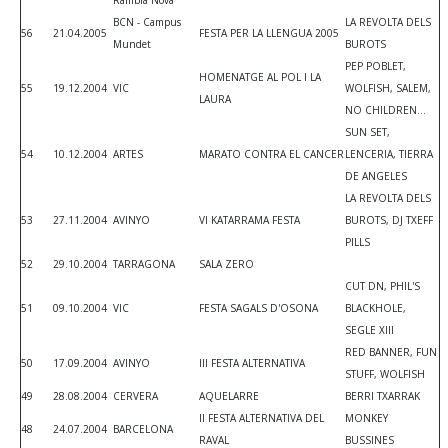
BCN - Campus
LA REVOLTA DELS
56
21.04.2005
FESTA PER LA LLENGUA 2005
Mundet
BUROTS
PEP POBLET,
HOMENATGE AL POL I LA
55
19.12.2004
VIC
WOLFISH, SALEM,
LAURA
NO CHILDREN...
SUN SET,
54
10.12.2004
ARTES
MARATO CONTRA EL CANCER
LENCERIA, TIERRA
DE ANGELES
LA REVOLTA DELS
53
27.11.2004
AVINYO
VI KATARRAMA FESTA
BUROTS, DJ TXEFF
PILLS
52
29.10.2004
TARRAGONA
SALA ZERO
CUT DN, PHIL'S
51
09.10.2004
VIC
FESTA SAGALS D'OSONA
BLACKHOLE,
SEGLE XIII
RED BANNER, FUN
50
17.09.2004
AVINYO
III FESTA ALTERNATIVA
STUFF, WOLFISH
49
28.08.2004
CERVERA
AQUELARRE
BERRI TXARRAK
II FESTA ALTERNATIVA DEL
MONKEY
48
24.07.2004
BARCELONA
RAVAL
BUSSINES