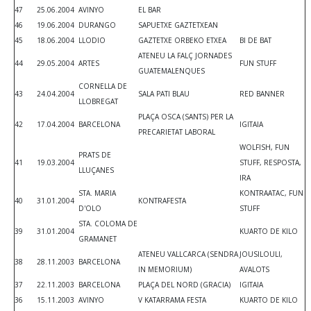
47
25.06.2004
AVINYO
EL BAR
46
19.06.2004
DURANGO
SAPUETXE GAZTETXEAN
45
18.06.2004
LLODIO
GAZTETXE ORBEKO ETXEA
BI DE BAT
ATENEU LA FALÇ JORNADES
44
29.05.2004
ARTES
FUN STUFF
GUATEMALENQUES
CORNELLA DE
43
24.04.2004
SALA PATI BLAU
RED BANNER
LLOBREGAT
PLAÇA OSCA (SANTS) PER LA
42
17.04.2004
BARCELONA
IGITAIA
PRECARIETAT LABORAL
WOLFISH, FUN
PRATS DE
41
19.03.2004
STUFF, RESPOSTA,
LLUÇANES
IRA
STA. MARIA
KONTRAATAC, FUN
40
31.01.2004
KONTRAFESTA
D'OLO
STUFF
STA. COLOMA DE
39
31.01.2004
KUARTO DE KILO
GRAMANET
ATENEU VALLCARCA (SENDRA
JOUSILOULI,
38
28.11.2003
BARCELONA
IN MEMORIUM)
AVALOTS
37
22.11.2003
BARCELONA
PLAÇA DEL NORD (GRACIA)
IGITAIA
36
15.11.2003
AVINYO
V KATARRAMA FESTA
KUARTO DE KILO