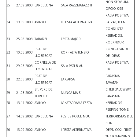
NON SERVIUM,
35
27.09.2003
BARCELONA
SALA RAZZMATAZZ II
OPCIO K-95
RABIA POSITIVA,
34
19.09.2003
AVINYO
II FESTA ALTERNATIVA
BATZAK, 0 EN
CONDUCTA
KEBRADOS,
33
25.08.2003
TARADELL
FESTA MAJOR
ROCKNDUR
PRAT DE
CONTRABANDO
32
10.05.2003
KOP - ALTA TENSIO
LLOBREGAT
DE IDEAS
CORNELLA DE
RABIA POSITIVA,
31
29.03.2003
SALA PATI BLAU
LLOBREGAT
BKC
PRAT DE
PARASMA,
30
22.03.2003
LA CAPSA
LLOBREGAT
SAVATAN
ST. PERE DE
CHEB BALOWSKY,
29
21.03.2003
NUNCA MAIS
TORELLO
PARASMA
28
13.11.2002
AVINYO
IV KATARRAMA FESTA
KEBRADOS
PEEPING TOMS,
27
14.09.2002
BARCELONA
FESTES POBLE NOU
TERRORISTAS DEL
SON
26
13.09.2002
AVINYO
I FESTA ALTERNATIVA
DEPT, CO2, FIRST
THE REMAINING