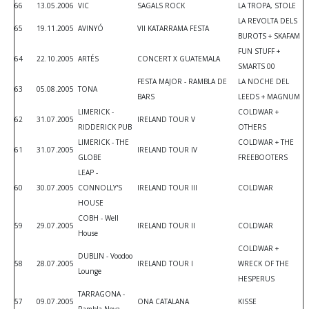
66
13.05.2006
VIC
SAGALS ROCK
LA TROPA, STOLE
LA REVOLTA DELS
65
19.11.2005
AVINYÓ
VII KATARRAMA FESTA
BUROTS + SKAFAM
FUN STUFF +
64
22.10.2005
ARTÉS
CONCERT X GUATEMALA
SMARTS 00
FESTA MAJOR - RAMBLA DE
LA NOCHE DEL
63
05.08.2005
TONA
BARS
LEEDS + MAGNUM
LIMERICK -
COLDWAR +
62
31.07.2005
IRELAND TOUR V
RIDDERICK PUB
OTHERS
LIMERICK - THE
COLDWAR + THE
61
31.07.2005
IRELAND TOUR IV
GLOBE
FREEBOOTERS
LEAP -
60
30.07.2005
CONNOLLY'S
IRELAND TOUR III
COLDWAR
HOUSE
COBH - Well
59
29.07.2005
IRELAND TOUR II
COLDWAR
House
COLDWAR +
DUBLIN - Voodoo
58
28.07.2005
IRELAND TOUR I
WRECK OF THE
Lounge
HESPERUS
TARRAGONA -
57
09.07.2005
ONA CATALANA
KISSE
Rambla Nova