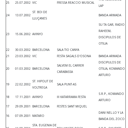
25
25.07.2002
VIC
FRESSA REACCIO MUSICAL
LAP
ST. BOI DE
24
13.07.2002
BANDA ARMADA
LLUÇANES
SU TA GAR, RADIO
RAHEEM,
23
15.06.2002
AVINYO
DISCIPULOS DE
OTILIA
22
30.03.2002
BARCELONA
SALA TIO CANYA
21
23.03.2002
VIC
FESTA SAGALS D'OSONA
BANDA ARMADA
DISCIPULOS DE
SALVEM EL CARRER
20
01.03.2002
BARCELONA
OTILIA, KOMANDO
CARABASSA
ARTURO
ST. HIPOLIT DE
19
22.02.2002
SALA PUNT-AS
VOLTREGA
S.R.P., KOMANDO
18
17.11.2001
AVINYO
III KATARRAMA FESTA
ARTURO
17
29.09.2001
BARCELONA
FESTES SANT MIQUEL
DANI NEL.LO Y LA
16
07.09.2001
MATARO
BANDA DEL ZOCO
STA. EUGENIA DE