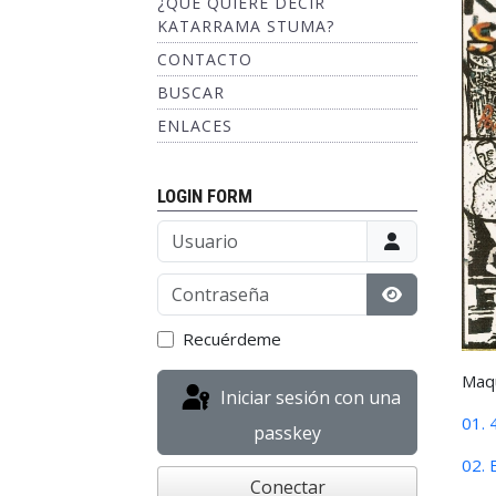
¿QUÉ QUIERE DECIR
KATARRAMA STUMA?
CONTACTO
BUSCAR
ENLACES
LOGIN FORM
Usuario
Contraseña
Mostrar con
Recuérdeme
Maqu
Iniciar sesión con una
01. 
passkey
02. 
Conectar