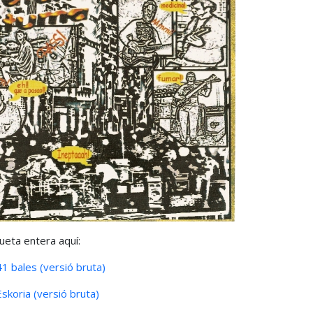
traseña
eta entera aquí:
41 bales (versió bruta)
Eskoria (versió bruta)