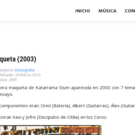
INICIO
MÚSICA
CON
queta (2003)
tegoría:
Discografia
blicado: 29 Marzo 2010
sitas: 2091
era maqueta de Katarrama Stum aparecida en 2000 con 7 temas 
nsayo.
componentes eran: Oriol (Batería), Albert (Guitarras), Álex (Guitar
boran Xavi y Jofre (Discipulos de Otilia) en los Coros.