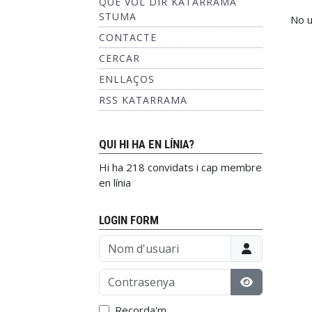
QUÈ VOL DIR KATARRAMA
STUMA
No u
CONTACTE
CERCAR
ENLLAÇOS
RSS KATARRAMA
QUI HI HA EN LÍNIA?
Hi ha 218 convidats i cap membre
en línia
LOGIN FORM
Nom d'usuari
Contrasenya
Mostrar con
Recorda'm