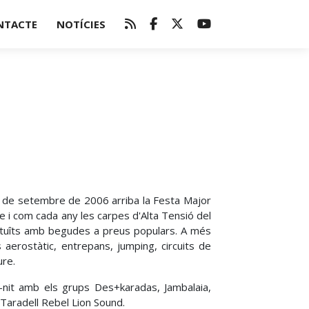
NTACTE
NOTÍCIES
 de setembre de 2006 arriba la Festa Major
ure i com cada any les carpes d'Alta Tensió del
gratuîts amb begudes a preus populars. A més
 aerostàtic, entrepans, jumping, circuits de
ure.
-nit amb els grups Des+karadas, Jambalaia,
aradell Rebel Lion Sound.