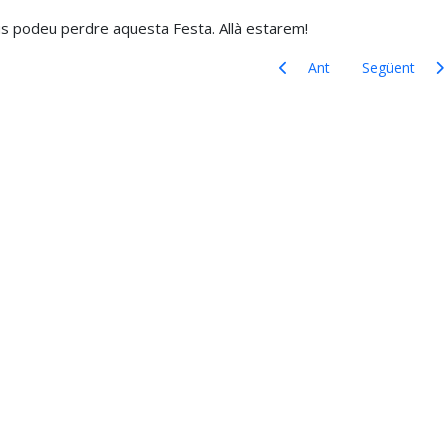
s podeu perdre aquesta Festa. Allà estarem!
Article anterior: Alternativa
Article següent:
Ant
Següent
trasenya