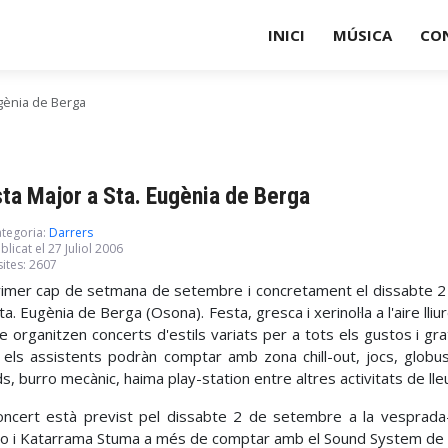
INICI
MÚSICA
CO
ugènia de Berga
ta Major a Sta. Eugènia de Berga
tegoria:
Darrers
blicat el 27 Juliol 2006
sites: 2607
rimer cap de setmana de setembre i concretament el dissabte 2
ta. Eugènia de Berga (Osona). Festa, gresca i xerinol·la a l'aire lli
e organitzen concerts d'estils variats per a tots els gustos i 
 els assistents podràn comptar amb zona chill-out, jocs, globus
s, burro mecànic, haima play-station entre altres activitats de lle
oncert està previst pel dissabte 2 de setembre a la vesprada
o i Katarrama Stuma a més de comptar amb el Sound System de T