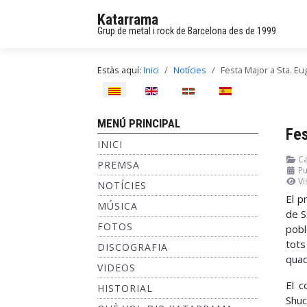
Katarrama
Grup de metal i rock de Barcelona des de 1999
Estàs aquí:
Inici
Notícies
Festa Major a Sta. E
Seleccioni el seu idioma
MENÚ PRINCIPAL
Fes
INICI
Ca
PREMSA
Pu
Vi
NOTÍCIES
El p
MÚSICA
de S
FOTOS
pobl
tots
DISCOGRAFIA
quad
VIDEOS
El c
HISTORIAL
Shuc