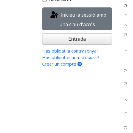
79
Inicieu la sessió amb
78
una clau d'accés
77
76
Entrada
Has oblidat la contrasenya?
75
Has oblidat el nom d'usuari?
Crear un compte
74
73
72
71
70