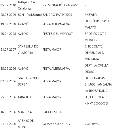
Avinyó - Sala
05.02.2010
PRESENTACIÓ 'Kada verS'
-
Catalunya
28.03.2009
BCN - RockSound
SANDRO PARTY 2009
ANSWER
DEKRÈPITS, KAYO
19.09.2008
AVINYÓ
FESTA ALTERNATIVA
MALAYO
26.04.2008
AVINYÓ
FESTES DEL MORRUT
BROT PSICOTIC
MONOS DE
SANT JULIA DE
CHOCOLATE,
21.07.2007
FESTA MAJOR
VILATORTA
DEMENCIALS,
MINIMATAK
DEPT, LA OVELLA
15.09.2006
AVINYÓ
FESTA ALTERNATIVA
DIDAC
STA. EUGENIA DE
DES+KARADAS,
02.09.2006
FESTA MAJOR
BERGA
SHUCO, JAMBALAIA
LA TROBA KUNG-
25.08.2006
TARADELL
FESTA MAJOR
FU, LA TROPA,
KINKY COCOO'S
16.06.2006
MANRESA
SALA EL SIELU
ARENYS DE
21.05.2006
GIRA ‘en silenci...’ IV
COLDWAR
MUNT