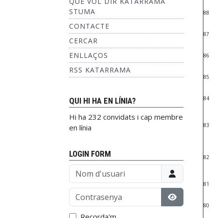
QUÈ VOL DIR KATARRAMA
STUMA
88
CONTACTE
87
CERCAR
ENLLAÇOS
86
RSS KATARRAMA
85
84
QUI HI HA EN LÍNIA?
Hi ha 232 convidats i cap membre
83
en línia
LOGIN FORM
82
Nom d'usuari
81
Contrasenya
80
Mostrar con
Recorda'm