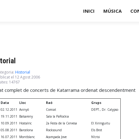
INICI
MÚSICA
CO
torial
tegoria:
Historial
blicat el 12 Agost 2006
sites: 14767
tat complet de concerts de Katarrama ordenat descendentment
Data
Lloc
Raó
Grups
02.12.2011
Avinyó
Comiat
DEPT., Dr. Calypso
19.11.2011
Balsareny
Sala la PaRockia
10.09.2011
Hostalric
2a Festa de la Cervesa
El Xiringuitu
05.08.2011
Barcelona
Rocksound
Els Brot
16.07.2011
Montblanc
Acampada Jove
N'crisi