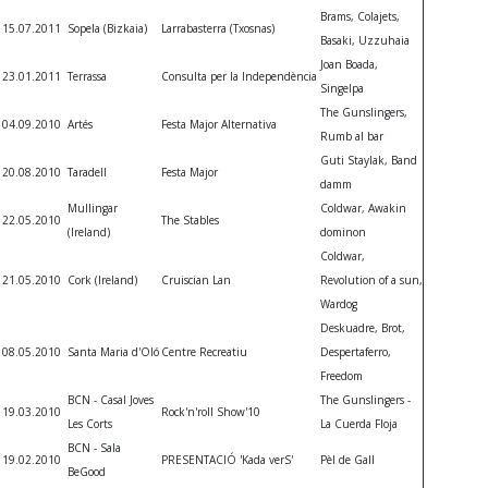
Brams, Colajets,
15.07.2011
Sopela (Bizkaia)
Larrabasterra (Txosnas)
Basaki, Uzzuhaia
Joan Boada,
23.01.2011
Terrassa
Consulta per la Independència
Singelpa
The Gunslingers,
04.09.2010
Artés
Festa Major Alternativa
Rumb al bar
Guti Staylak, Band
20.08.2010
Taradell
Festa Major
damm
Mullingar
Coldwar, Awakin
22.05.2010
The Stables
(Ireland)
dominon
Coldwar,
21.05.2010
Cork (Ireland)
Cruiscian Lan
Revolution of a sun,
Wardog
Deskuadre, Brot,
08.05.2010
Santa Maria d'Oló
Centre Recreatiu
Despertaferro,
Freedom
BCN - Casal Joves
The Gunslingers -
19.03.2010
Rock'n'roll Show'10
Les Corts
La Cuerda Floja
BCN - Sala
19.02.2010
PRESENTACIÓ 'Kada verS'
Pèl de Gall
trasenya
BeGood