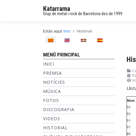
Katarrama
Grup de metal i rock de Barcelona des de 1999
Estàs aquí:
Inici
Historial
Seleccioni el seu idioma
MENÚ PRINCIPAL
His
INICI
Ca
PREMSA
Pu
Vi
NOTÍCIES
Llis
MÚSICA
FOTOS
Núm.
93
DISCOGRAFIA
92
VIDEOS
91
HISTORIAL
91
89