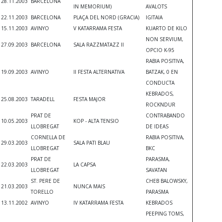
28.11.2003
BARCELONA
IN MEMORIUM)
AVALOTS
22.11.2003
BARCELONA
PLAÇA DEL NORD (GRACIA)
IGITAIA
15.11.2003
AVINYO
V KATARRAMA FESTA
KUARTO DE KILO
NON SERVIUM,
27.09.2003
BARCELONA
SALA RAZZMATAZZ II
OPCIO K-95
RABIA POSITIVA,
19.09.2003
AVINYO
II FESTA ALTERNATIVA
BATZAK, 0 EN
CONDUCTA
KEBRADOS,
25.08.2003
TARADELL
FESTA MAJOR
ROCKNDUR
PRAT DE
CONTRABANDO
10.05.2003
KOP - ALTA TENSIO
LLOBREGAT
DE IDEAS
CORNELLA DE
RABIA POSITIVA,
29.03.2003
SALA PATI BLAU
LLOBREGAT
BKC
PRAT DE
PARASMA,
22.03.2003
LA CAPSA
LLOBREGAT
SAVATAN
ST. PERE DE
CHEB BALOWSKY,
21.03.2003
NUNCA MAIS
TORELLO
PARASMA
13.11.2002
AVINYO
IV KATARRAMA FESTA
KEBRADOS
PEEPING TOMS,