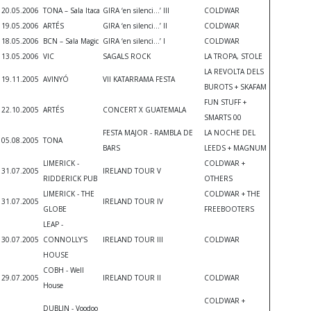
20.05.2006
TONA – Sala Itaca
GIRA ‘en silenci...’ III
COLDWAR
19.05.2006
ARTÉS
GIRA ‘en silenci...’ II
COLDWAR
18.05.2006
BCN – Sala Magic
GIRA ‘en silenci...’ I
COLDWAR
13.05.2006
VIC
SAGALS ROCK
LA TROPA, STOLE
LA REVOLTA DELS
19.11.2005
AVINYÓ
VII KATARRAMA FESTA
BUROTS + SKAFAM
FUN STUFF +
22.10.2005
ARTÉS
CONCERT X GUATEMALA
SMARTS 00
FESTA MAJOR - RAMBLA DE
LA NOCHE DEL
05.08.2005
TONA
BARS
LEEDS + MAGNUM
LIMERICK -
COLDWAR +
31.07.2005
IRELAND TOUR V
RIDDERICK PUB
OTHERS
LIMERICK - THE
COLDWAR + THE
31.07.2005
IRELAND TOUR IV
GLOBE
FREEBOOTERS
LEAP -
30.07.2005
CONNOLLY'S
IRELAND TOUR III
COLDWAR
HOUSE
COBH - Well
29.07.2005
IRELAND TOUR II
COLDWAR
House
COLDWAR +
DUBLIN - Voodoo