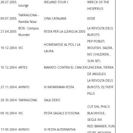
28.07.2005
IRELAND TOUR I
WRECK OF THE
Lounge
HESPERUS
TARRAGONA -
09.07.2005
ONA CATALANA
KISSE
Rambla Nova
BCN - Campus
LA REVOLTA DELS
21.04.2005
FESTA PER LA LLENGUA 2005
Mundet
BUROTS
PEP POBLET,
HOMENATGE AL POL I LA
19.12.2004
VIC
WOLFISH, SALEM,
LAURA
NO CHILDREN...
SUN SET,
10.12.2004
ARTES
MARATO CONTRA EL CANCER
LENCERIA, TIERRA
DE ANGELES
LA REVOLTA DELS
27.11.2004
AVINYO
VI KATARRAMA FESTA
BUROTS, DJ TXEFF
PILLS
29.10.2004
TARRAGONA
SALA ZERO
CUT DN, PHIL'S
09.10.2004
VIC
FESTA SAGALS D'OSONA
BLACKHOLE,
SEGLE XIII
RED BANNER, FUN
17.09.2004
AVINYO
III FESTA ALTERNATIVA
STUFF, WOLFISH