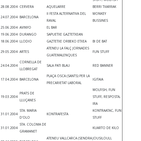
28.08.2004
CERVERA
AQUELARRE
BERRI TXARRAK
II FESTA ALTERNATIVA DEL
MONKEY
24.07.2004
BARCELONA
RAVAL
BUSSINES
25.06.2004
AVINYO
EL BAR
19.06.2004
DURANGO
SAPUETXE GAZTETXEAN
18.06.2004
LLODIO
GAZTETXE ORBEKO ETXEA
BI DE BAT
ATENEU LA FALÇ JORNADES
29.05.2004
ARTES
FUN STUFF
GUATEMALENQUES
CORNELLA DE
24.04.2004
SALA PATI BLAU
RED BANNER
LLOBREGAT
PLAÇA OSCA (SANTS) PER LA
17.04.2004
BARCELONA
IGITAIA
PRECARIETAT LABORAL
WOLFISH, FUN
PRATS DE
19.03.2004
STUFF, RESPOSTA,
LLUÇANES
IRA
STA. MARIA
KONTRAATAC, FUN
31.01.2004
KONTRAFESTA
D'OLO
STUFF
STA. COLOMA DE
31.01.2004
KUARTO DE KILO
GRAMANET
ATENEU VALLCARCA (SENDRA
JOUSILOULI,