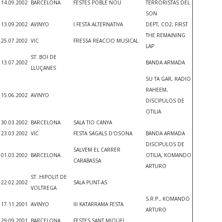
14.09.2002
BARCELONA
FESTES POBLE NOU
TERRORISTAS DEL
SON
13.09.2002
AVINYO
I FESTA ALTERNATIVA
DEPT, CO2, FIRST
THE REMAINING
25.07.2002
VIC
FRESSA REACCIO MUSICAL
LAP
ST. BOI DE
13.07.2002
BANDA ARMADA
LLUÇANES
SU TA GAR, RADIO
RAHEEM,
15.06.2002
AVINYO
DISCIPULOS DE
OTILIA
30.03.2002
BARCELONA
SALA TIO CANYA
23.03.2002
VIC
FESTA SAGALS D'OSONA
BANDA ARMADA
DISCIPULOS DE
SALVEM EL CARRER
01.03.2002
BARCELONA
OTILIA, KOMANDO
CARABASSA
ARTURO
ST. HIPOLIT DE
22.02.2002
SALA PUNT-AS
VOLTREGA
S.R.P., KOMANDO
17.11.2001
AVINYO
III KATARRAMA FESTA
ARTURO
29.09.2001
BARCELONA
FESTES SANT MIQUEL