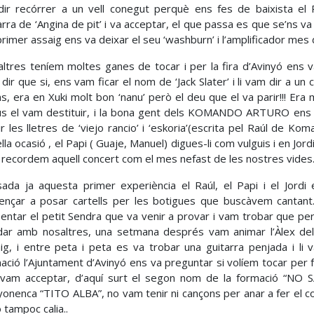
dir recórrer a un vell conegut perquè ens fes de baixista el 
arra de ‘Angina de pit’ i va acceptar, el que passa es que se’ns v
primer assaig ens va deixar el seu ‘washburn’ i l’amplificador mes d
ltres teníem moltes ganes de tocar i per la fira d’Avinyó ens v
dir que si, ens vam ficar el nom de ‘Jack Slater’ i li vam dir a u
s, era en Xuki molt bon ‘nanu’ però el deu que el va parir!!! Era 
us el vam destituir, i la bona gent dels KOMANDO ARTURO ens van
ir les lletres de ‘viejo rancio’ i ‘eskoria’(escrita pel Raúl de K
lla ocasió , el Papi ( Guaje, Manuel) digues-li com vulguis i en Jo
 recordem aquell concert com el mes nefast de les nostres vides.
ada ja aquesta primer experiència el Raúl, el Papi i el Jord
nçar a posar cartells per les botigues que buscàvem cantant. 
entar el petit Sendra que va venir a provar i vam trobar que per
ar amb nosaltres, una setmana després vam animar l’Àlex de
ig, i entre peta i peta es va trobar una guitarra penjada i l
ació l’Ajuntament d’Avinyó ens va preguntar si volíem tocar per
vam acceptar, d’aquí surt el segon nom de la formació “NO SA
yonenca “TITO ALBA”, no vam tenir ni cançons per anar a fer el c
trasenya
 tampoc calia..