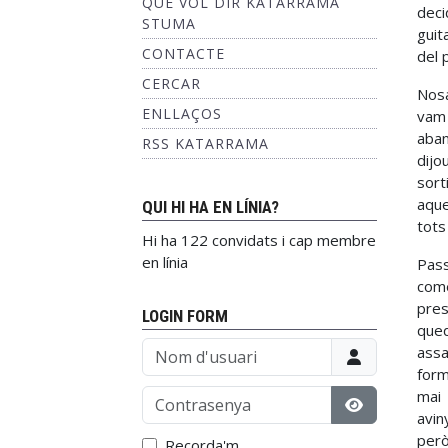
QUÈ VOL DIR KATARRAMA
deci
STUMA
guit
CONTACTE
del 
CERCAR
Nosa
ENLLAÇOS
vam 
aban
RSS KATARRAMA
dijo
sort
aque
QUI HI HA EN LÍNIA?
tots
Hi ha 122 convidats i cap membre
en línia
Pass
come
pres
LOGIN FORM
qued
Nom d'usuari
assa
form
Contrasenya
mai 
avin
Mostrar con
però
Recorda'm