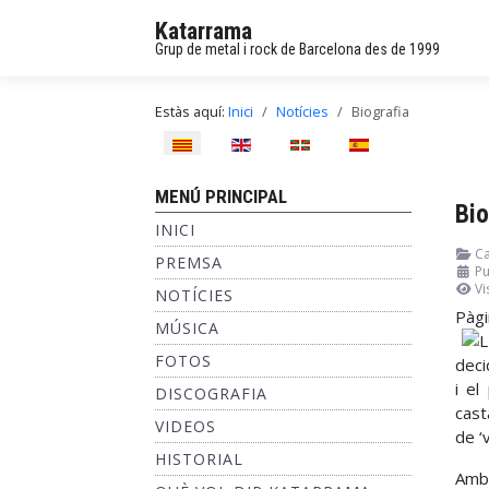
Katarrama
Grup de metal i rock de Barcelona des de 1999
Estàs aquí:
Inici
Notícies
Biografia
Seleccioni el seu idioma
MENÚ PRINCIPAL
Bio
INICI
Ca
PREMSA
Pu
Vi
NOTÍCIES
Pàgi
MÚSICA
FOTOS
deci
i el
DISCOGRAFIA
cast
VIDEOS
de ‘
HISTORIAL
Amb 