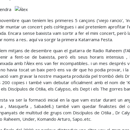
novembre quan teníem les primeres 5 cançons (‘viejo rancio’, ‘inepta
dir muntar un concert pels col•legues i així preteníem aprofitar 
da. Encara sense baixista vam sortir a fer el mini concert, però
r noms a res.. aquí va sorgir la primera Katarrama Festa.
íem mitjans de desembre quan el guitarra de Radio Raheem (l’A
enir a fent-se de baixista, però els seus horaris intensius ,
nxada amb l’Àlex ens van fer incompatibles.. i un mes després va
 no havia tocat un baix però ens va dir que ho podia provar, i la
ació vam gravar la nostre maqueta produïda pel trombó dels Dr.
 200 copies i també vam debutar oficialment amb el nom de ‘K
els Discípulos de Otilia, els Calypso, els Dept i els The gorres ba
sta va ser la formació inicial en la que vam estar durant un any
a , Masquefa , Sabadell..) també vam quedar finalistes del
panyats de multitud de grups com Discípulos de Otilia , Dr Calyp
o Raheem, Under, Komando Arturo, Sapo..etc.