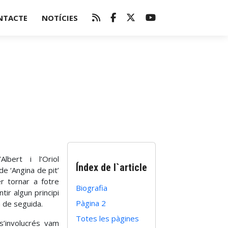
NTACTE
NOTÍCIES
lbert i l’Oriol
Índex de l`article
e ‘Angina de pit’
er tornar a fotre
Biografia
ir algun principi
Pàgina 2
a de seguida.
Totes les pàgines
s’involucrés vam