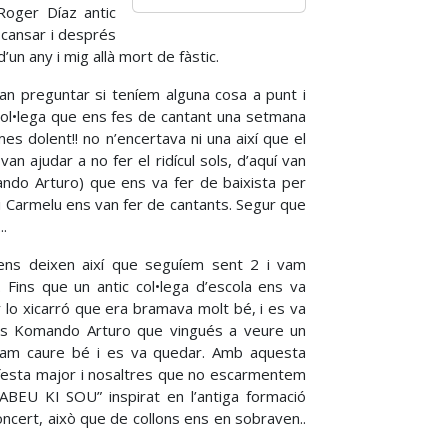
Roger Díaz antic
a cansar i després
’un any i mig allà mort de fàstic.
an preguntar si teníem alguna cosa a punt i
n col•lega que ens fes de cantant una setmana
mes dolent!! no n’encertava ni una així que el
 ajudar a no fer el ridícul sols, d’aquí van
omando Arturo) que ens va fer de baixista per
rdi Carmelu ens van fer de cantants. Segur que
..
i ens deixen així que seguíem sent 2 i vam
Fins que un antic col•lega d’escola ens va
 lo xicarró que era bramava molt bé, i es va
ls Komando Arturo que vingués a veure un
i vam caure bé i es va quedar. Amb aquesta
 festa major i nosaltres que no escarmentem
BEU KI SOU” inspirat en l’antiga formació
oncert, això que de collons ens en sobraven..