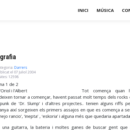
INICI
MÚSICA
CO
grafia
tegoria:
Darrers
blicat el 07 Juliol 2004
sites: 12598
na 1 de 2
Tot comença quan l’A
deixen tornar a començar, havent passat molt temps dels rocks d
 punk de ‘Dr. Slump’ i d’altres projectes.. tenien alguns riffs p
anya així sorgeixen els primers assajos en que es comença a sent
viejo rancio’, ‘inepta’ , ‘eskoria’ i alguna més que quedaria apartad
una guitarra, la bateria i moltes ganes de buscar gent que 