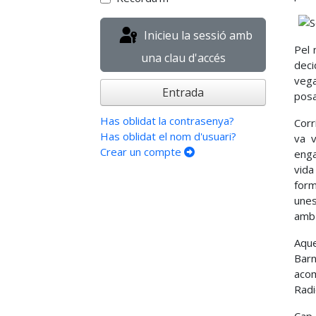
Inicieu la sessió amb
Pel 
una clau d'accés
deci
vega
Entrada
posa
Has oblidat la contrasenya?
Corr
Has oblidat el nom d'usuari?
va v
Crear un compte
enga
vida
form
unes
amb 
Aque
Barn
acom
Radi