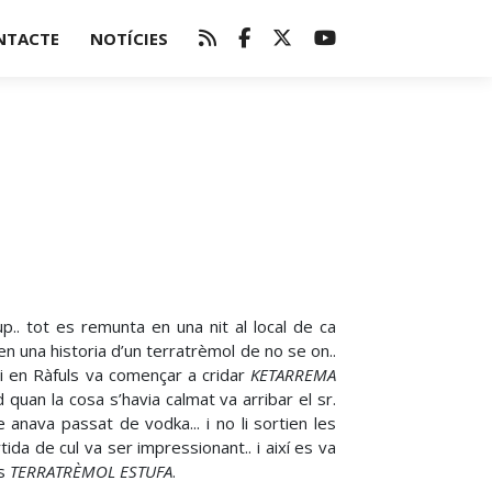
NTACTE
NOTÍCIES
.. tot es remunta en una nit al local de ca
en una historia d’un terratrèmol de no se on..
. i en Ràfuls va començar a cridar
KETARREMA
quan la cosa s’havia calmat va arribar el sr.
 anava passat de vodka... i no li sortien les
tida de cul va ser impressionant.. i així es va
és
TERRATRÈMOL ESTUFA
.