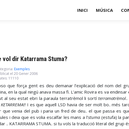
INICI
MÚSICA
CO
 vol dir Katarrama Stuma?
tegoria:
Exemples
blicat el 20 Gener 2006
sites: 11110
so que força gent es deu demanar l’explicació del nom del grup
gina, en la qual ningú anava massa fi. L’amic Rovira es va endinsar 
t al seu estat ebri la paraula terratrèmol li sortí
terramatrèmol
.
 KETARREMA!!
I es que aquell LSD havia de ser molt bo.. més tard 
r que venia del pub i paria un fred de deu.. el que passa es que
ules i deia que es volia escalfar les mans a l’
stuma
(estufa) la par
ar .. KATARRAMA STUMA.. si tu vols la traducció literal del grup 