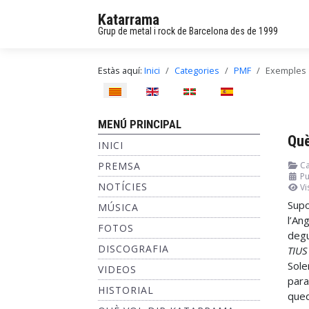
Katarrama
Grup de metal i rock de Barcelona des de 1999
Estàs aquí:
Inici
Categories
PMF
Exemples
Seleccioni el seu idioma
MENÚ PRINCIPAL
Què
INICI
PREMSA
Ca
Pu
NOTÍCIES
Vi
Supo
MÚSICA
l’An
FOTOS
degu
DISCOGRAFIA
TIUS
Sole
VIDEOS
para
HISTORIAL
qued