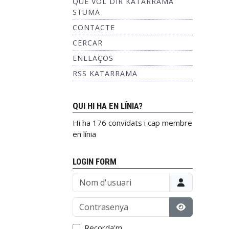
QUÈ VOL DIR KATARRAMA
STUMA
CONTACTE
CERCAR
ENLLAÇOS
RSS KATARRAMA
QUI HI HA EN LÍNIA?
Hi ha 176 convidats i cap membre
en línia
LOGIN FORM
Nom d'usuari
Contrasenya
Mostrar con
Recorda'm