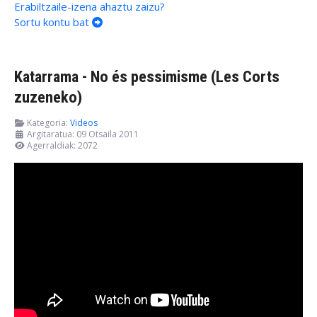
Erabiltzaile-izena ahaztu zaizu?
Sortu kontu bat
Katarrama - No és pessimisme (Les Corts
zuzeneko)
Kategoria:
Videos
Argitaratua: 09 Otsaila 2011
Agerraldiak: 2072