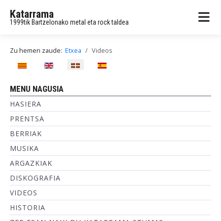
Katarrama
1999tik Bartzelonako metal eta rock taldea
Zu hemen zaude:
Etxea
Videos
Hautatu hizkuntza
MENU NAGUSIA
HASIERA
PRENTSA
BERRIAK
MUSIKA
ARGAZKIAK
DISKOGRAFIA
VIDEOS
HISTORIA