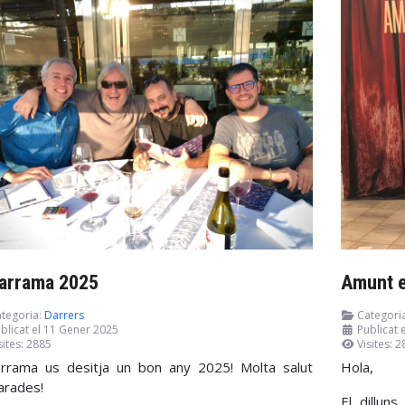
arrama 2025
Amunt e
tegoria:
Darrers
Categori
blicat el 11 Gener 2025
Publicat
sites: 2885
Visites: 
rrama us desitja un bon any 2025! Molta salut
Hola,
arades!
El dillun