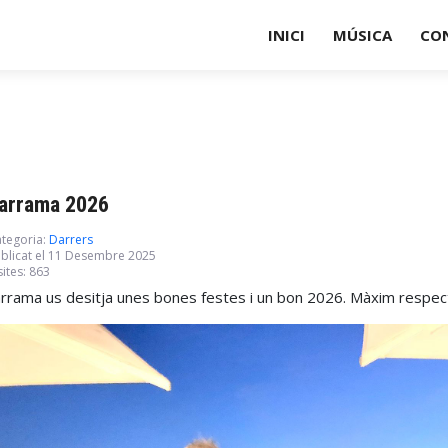
INICI
MÚSICA
CO
arrama 2026
tegoria:
Darrers
blicat el 11 Desembre 2025
sites: 863
rrama us desitja unes bones festes i un bon 2026. Màxim respecte