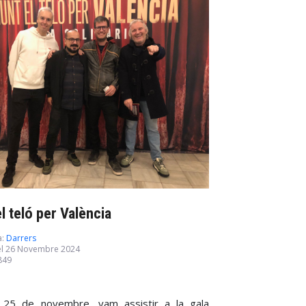
l teló per València
a:
Darrers
 el 26 Novembre 2024
2849
s, 25 de novembre, vam assistir a la gala