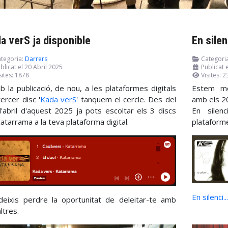
a verS ja disponible
En silen
tegoria:
Darrers
Categori
blicat el 20 Abril 2025
Publicat 
sites: 1878
Visites: 
b la publicació, de nou, a les plataformes digitals
Estem mol
tercer disc '
Kada verS
' tanquem el cercle. Des del
amb els 20
'abril d'aquest 2025 ja pots escoltar els 3 discs
En silenc
atarrama a la teva plataforma digital.
plataforme
En silenci..
eixis perdre la oportunitat de deleitar-te amb
ltres.