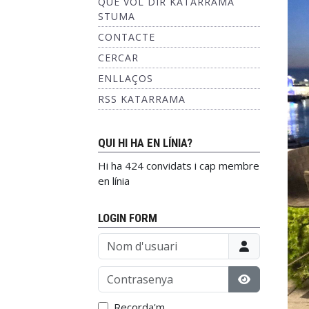
QUÈ VOL DIR KATARRAMA
STUMA
CONTACTE
CERCAR
ENLLAÇOS
RSS KATARRAMA
QUI HI HA EN LÍNIA?
Hi ha 424 convidats i cap membre
en línia
LOGIN FORM
Nom d'usuari
Contrasenya
Mostrar con
Recorda'm