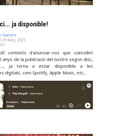
ci... ja disponible!
a:
Darrers
el 29 Març 2025
2351
t contents d'anunciar-vos que coincidint
 anys de la publicació del nostre segon disc,
i..., ja torna a estar disponible a les
s digitals, com Spotify, Apple Music, etc...
.