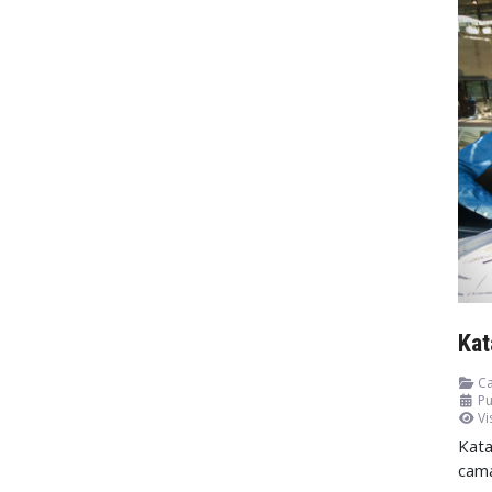
Kat
Ca
Pu
Vi
Kata
cam