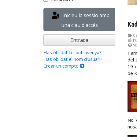
Inicieu la sessió amb
Kad
una clau d'accés
Ca
Entrada
Pu
Vi
Has oblidat la contrasenya?
I am
Has oblidat el nom d'usuari?
del 
Crear un compte
19 d
de K
No d
nosa