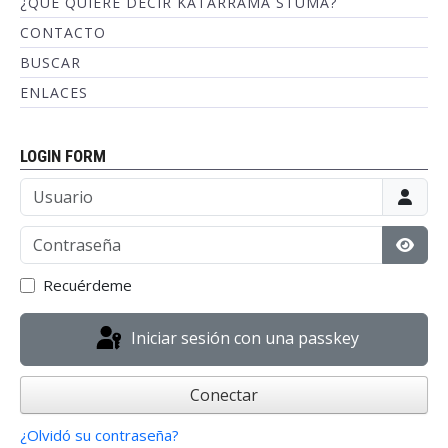
¿QUÉ QUIERE DECIR KATARRAMA STUMA?
CONTACTO
BUSCAR
ENLACES
LOGIN FORM
Usuario
Contraseña
Mostr
Recuérdeme
Iniciar sesión con una passkey
Conectar
¿Olvidó su contraseña?