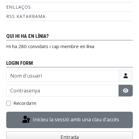
ENLLAÇOS
RSS KATARRAMA
QUI HI HA EN LÍNIA?
Hi ha 280 convidats i cap membre en línia
LOGIN FORM
Nom d'usuari
Contrasenya
Mostr
Recorda'm
Inicieu la sessió amb una clau d'accés
Entrada